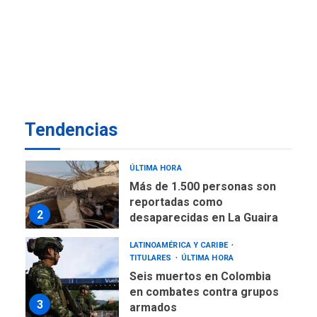
de almacenamiento de agua
a Corazón de Mi Patria
7
NACIONALES
TITULARES
ÚLTIMA HORA
Más de 50 mil viviendas
fueron evaluadas en
estados afectados por los
1
Tendencias
terremotos
NACIONALES
TITULARES
ÚLTIMA HORA
Más de 1.500 personas son
reportadas como
2
desaparecidas en La Guaira
LATINOAMÉRICA Y CARIBE
TITULARES
ÚLTIMA HORA
Seis muertos en Colombia
en combates contra grupos
3
armados