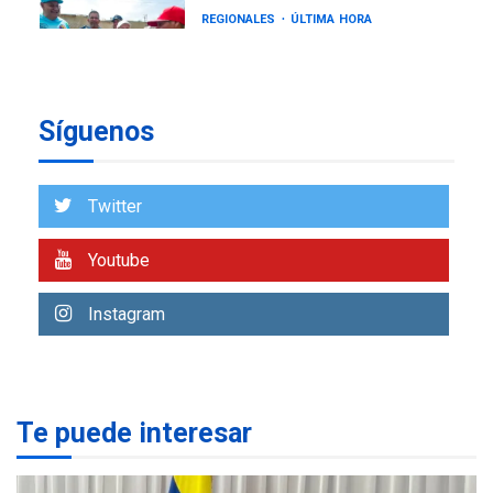
REGIONALES
ÚLTIMA HORA
Gobernadora llevó tanques
de almacenamiento de agua
a Corazón de Mi Patria
7
Síguenos
NACIONALES
TITULARES
ÚLTIMA HORA
Más de 50 mil viviendas
Twitter
fueron evaluadas en
estados afectados por los
1
Youtube
terremotos
NACIONALES
TITULARES
Instagram
ÚLTIMA HORA
Más de 1.500 personas son
reportadas como
2
desaparecidas en La Guaira
Te puede interesar
LATINOAMÉRICA Y CARIBE
TITULARES
ÚLTIMA HORA
Seis muertos en Colombia