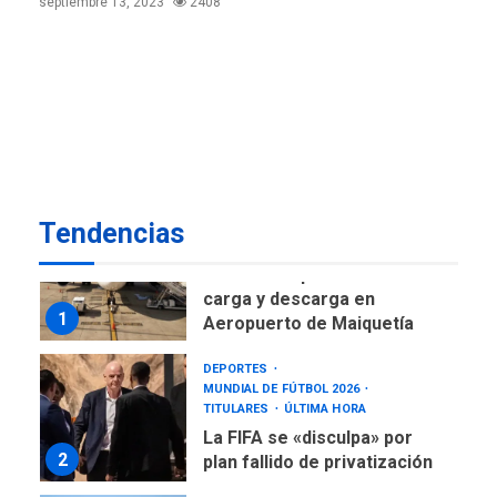
septiembre 13, 2023
2408
de AN 2015
DESTACADOS
NACIONALES
ÚLTIMA HORA
Gobierno nacional y
regional nos respaldaron
desde el primer momento
7
tras terremotos del 24J
asegura Gustavo Duque
Tendencias
NACIONALES
TITULARES
ÚLTIMA HORA
Reanudan operaciones de
carga y descarga en
1
Aeropuerto de Maiquetía
DEPORTES
MUNDIAL DE FÚTBOL 2026
TITULARES
ÚLTIMA HORA
La FIFA se «disculpa» por
2
plan fallido de privatización