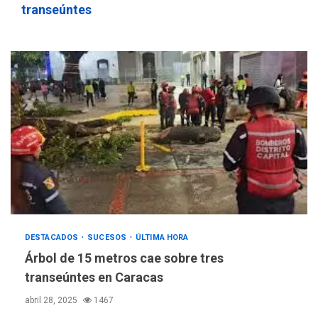
transeúntes
DESTACADOS
SUCESOS
ÚLTIMA HORA
ÚLTIMA HORA
Árbol de 15 metros cae sobre tres
Hutíes de Yemen dicen que
atacaron dos petroleros
transeúntes en Caracas
sauditas
3
abril 28, 2025
1467