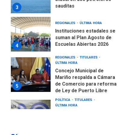
sauditas
3
REGIONALES
ÚLTIMA HORA
Instituciones estadales se
suman al Plan Agosto de
Escuelas Abiertas 2026
4
REGIONALES
TITULARES
ÚLTIMA HORA
Concejo Municipal de
Mariño respalda a Cámara
de Comercio para reforma
5
de Ley de Puerto Libre
POLÍTICA
TITULARES
ÚLTIMA HORA
CNP plantea incluir Libertad
de Expresión en agenda de
negociación con comisión
6
de AN 2015