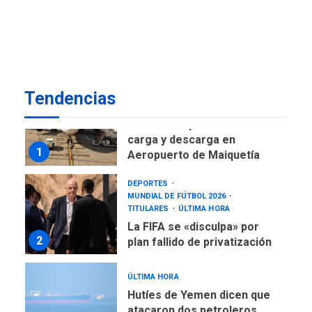
Gobierno nacional y
regional nos respaldaron
desde el primer momento
7
tras terremotos del 24J
asegura Gustavo Duque
Tendencias
NACIONALES
TITULARES
ÚLTIMA HORA
Reanudan operaciones de
carga y descarga en
1
Aeropuerto de Maiquetía
DEPORTES
MUNDIAL DE FÚTBOL 2026
TITULARES
ÚLTIMA HORA
La FIFA se «disculpa» por
2
plan fallido de privatización
ÚLTIMA HORA
Hutíes de Yemen dicen que
atacaron dos petroleros