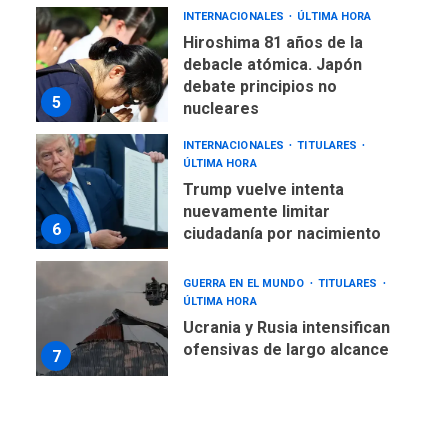
INTERNACIONALES
ÚLTIMA HORA
Hiroshima 81 años de la
debacle atómica. Japón
debate principios no
5
nucleares
INTERNACIONALES
TITULARES
ÚLTIMA HORA
Trump vuelve intenta
nuevamente limitar
6
ciudadanía por nacimiento
GUERRA EN EL MUNDO
TITULARES
ÚLTIMA HORA
Ucrania y Rusia intensifican
ofensivas de largo alcance
7
NACIONALES
TITULARES
ÚLTIMA HORA
Instalan carpas metálicas