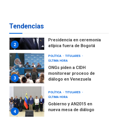
como terminales
temporales en Aeropuerto
1
de Maiquetía
LATINOAMÉRICA Y CARIBE
Tendencias
TITULARES
ÚLTIMA HORA
De la Espriella asumirá
Presidencia en ceremonia
2
atípica fuera de Bogotá
POLÍTICA
TITULARES
ÚLTIMA HORA
ONGs piden a CIDH
monitorear proceso de
3
diálogo en Venezuela
POLÍTICA
TITULARES
ÚLTIMA HORA
Gobierno y AN2015 en
nueva mesa de diálogo
4