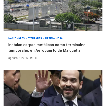
INTERNACIONALES
ÚLTIMA HORA
Hiroshima 81 años de la
debacle atómica. Japón
debate principios no
5
nucleares
NACIONALES
TITULARES
ÚLTIMA HORA
Instalan carpas metálicas como terminales
temporales en Aeropuerto de Maiquetía
agosto 7, 2026
182