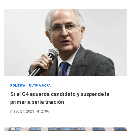
POLÍTICA
TITULARES
ÚLTIMA HORA
ONGs piden a CIDH
monitorear proceso de
3
diálogo en Venezuela
POLÍTICA
ÚLTIMA HORA
Si el G4 acuerda candidato y suspende la
POLÍTICA
TITULARES
primaria sería traición
ÚLTIMA HORA
mayo 27, 2023
2786
Gobierno y AN2015 en
nueva mesa de diálogo
4