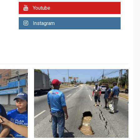
REGIONALES
ÚLTIMA HORA
Youtube
Plan de contingencia
hídrica en Nueva
Instagram
Esparta consolida
avances en territorio
6
insular
ECONOMÍA
TITULARES
ÚLTIMA HORA
Venezuela requiere
US$183.000 millones
para alcanzar 3
7
millones de bdp
REGIONALES
ÚLTIMA HORA
Libro de Guadalupe
Burelli eleva sus
velas en Margarita
1
REGIONALES
ÚLTIMA HORA