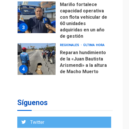
Mariño fortalece
capacidad operativa
con flota vehicular de
60 unidades
3
adquiridas en un año
de gestión
REGIONALES
ÚLTIMA HORA
Reparan hundimiento
de la «Juan Bautista
Arismendi» a la altura
4
de Macho Muerto
REGIONALES
TECNOLOGÍA
ÚLTIMA HORA
Fedecámaras NE y
Unimar trabajan en
Síguenos
diplomado para
creación y manejo de
5
estadísticas de
Twitter
turismo