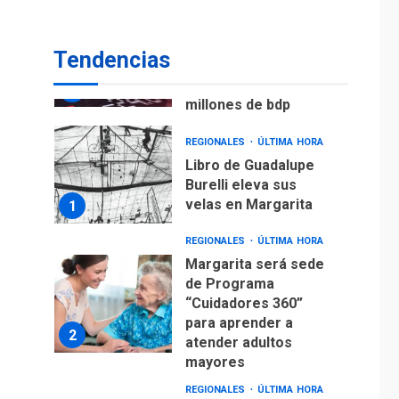
ECONOMÍA
TITULARES
ÚLTIMA HORA
Venezuela requiere
Tendencias
US$183.000 millones
para alcanzar 3
7
millones de bdp
REGIONALES
ÚLTIMA HORA
Libro de Guadalupe
Burelli eleva sus
velas en Margarita
1
REGIONALES
ÚLTIMA HORA
Margarita será sede
de Programa
“Cuidadores 360”
para aprender a
2
atender adultos
mayores
REGIONALES
ÚLTIMA HORA