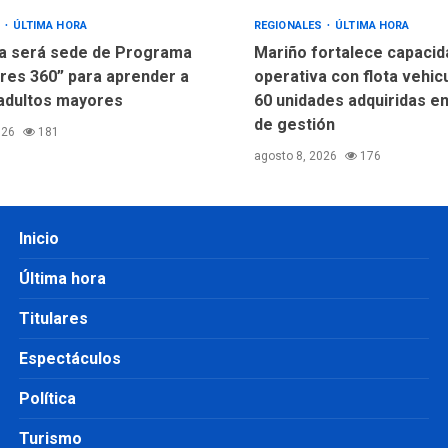
S
ÚLTIMA HORA
REGIONALES
ÚLTIMA HORA
a será sede de Programa
Mariño fortalece capacid
res 360” para aprender a
operativa con flota vehic
adultos mayores
60 unidades adquiridas e
de gestión
026
181
agosto 8, 2026
176
Inicio
Última hora
Titulares
Espectáculos
Política
Turismo