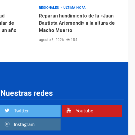
Margarita será sede
de Programa
REGIONALES
ÚLTIMA HORA
“Cuidadores 360”
ad
Reparan hundimiento de la «Juan
para aprender a
ular de
Bautista Arismendi» a la altura de
2
atender adultos
n un año
Macho Muerto
mayores
agosto 8, 2026
154
REGIONALES
ÚLTIMA HORA
Mariño fortalece
capacidad operativa
con flota vehicular de
60 unidades
3
adquiridas en un año
de gestión
Nuestras redes
REGIONALES
ÚLTIMA HORA
Reparan hundimiento
de la «Juan Bautista
Twitter
Youtube
Arismendi» a la altura
4
de Macho Muerto
Instagram
REGIONALES
TECNOLOGÍA