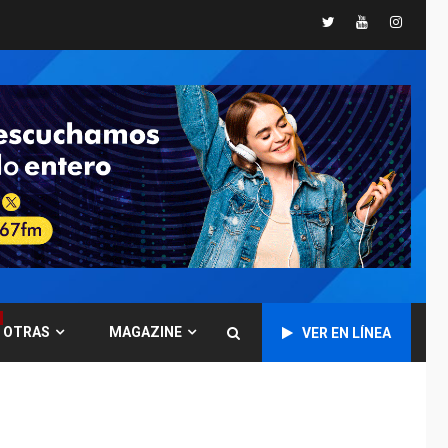
Twitter
Youtube
Instagr
GUERRA EN EL MUNDO
TITULARES
ÚLTIMA HORA
Ucrania y Rusia
intensifican
ofensivas de largo
7
alcance
NACIONALES
TITULARES
ÚLTIMA HORA
Instalan carpas
metálicas como
terminales
temporales en
1
Aeropuerto de
Maiquetía
OTRAS
MAGAZINE
VER EN LÍNEA
LATINOAMÉRICA Y CARIBE
TITULARES
ÚLTIMA HORA
De la Espriella
asumirá Presidencia
en ceremonia atípica
2