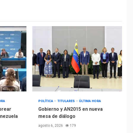
ÚLTIMA HORA
Hiroshima 81 años de
la debacle atómica.
Japón debate
5
principios no
nucleares
ORA
POLÍTICA
TITULARES
ÚLTIMA HORA
orear
Gobierno y AN2015 en nueva
enezuela
mesa de diálogo
agosto 6, 2026
179