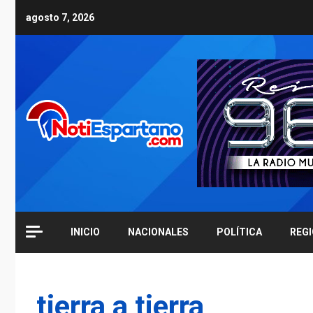
Skip
agosto 7, 2026
to
content
INICIO
NACIONALES
POLÍTICA
REG
tierra a tierra