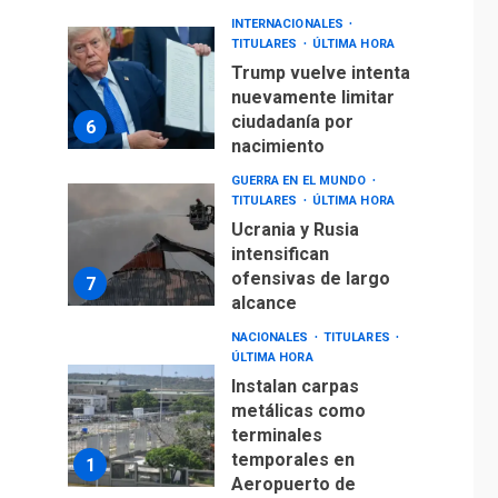
INTERNACIONALES
TITULARES
ÚLTIMA HORA
Trump vuelve intenta
nuevamente limitar
ciudadanía por
6
nacimiento
GUERRA EN EL MUNDO
TITULARES
ÚLTIMA HORA
Ucrania y Rusia
intensifican
ofensivas de largo
7
alcance
NACIONALES
TITULARES
ÚLTIMA HORA
Instalan carpas
metálicas como
terminales
temporales en
1
Aeropuerto de