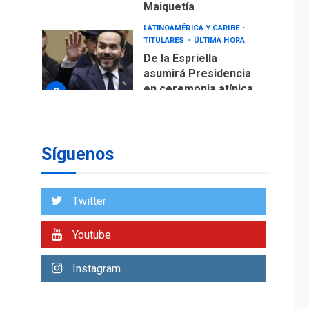
Maiquetía
LATINOAMÉRICA Y CARIBE
TITULARES
ÚLTIMA HORA
De la Espriella
asumirá Presidencia
en ceremonia atípica
2
fuera de Bogotá
POLÍTICA
TITULARES
ÚLTIMA HORA
Síguenos
ONGs piden a CIDH
monitorear proceso
de diálogo en
3
Twitter
Venezuela
POLÍTICA
TITULARES
Youtube
ÚLTIMA HORA
Gobierno y AN2015 en
Instagram
nueva mesa de
4
diálogo
INTERNACIONALES