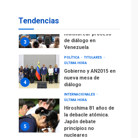
fuera de Bogotá
POLÍTICA
TITULARES
Tendencias
ÚLTIMA HORA
ONGs piden a CIDH
monitorear proceso
de diálogo en
3
Venezuela
POLÍTICA
TITULARES
ÚLTIMA HORA
Gobierno y AN2015 en
nueva mesa de
4
diálogo
INTERNACIONALES
ÚLTIMA HORA
Hiroshima 81 años de
la debacle atómica.
Japón debate
5
principios no
nucleares