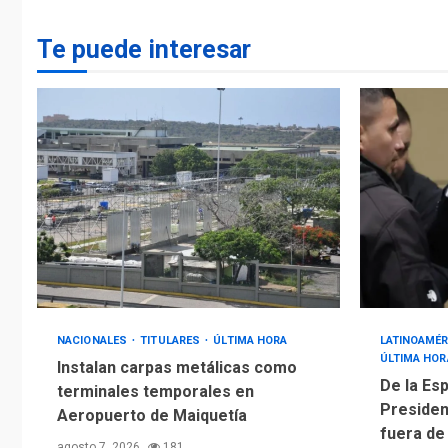
Te puede interesar
NACIONALES
TITULARES
ÚLTIMA HORA
LATINOAMÉR
ÚLTIMA HOR
Instalan carpas metálicas como
De la Esp
terminales temporales en
Presiden
Aeropuerto de Maiquetía
fuera de
agosto 7, 2026
181