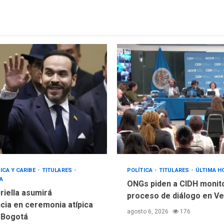
ICA Y CARIBE
TITULARES
POLÍTICA
TITULARES
ÚLTIMA H
A
ONGs piden a CIDH monit
riella asumirá
proceso de diálogo en V
cia en ceremonia atípica
agosto 6, 2026
176
 Bogotá