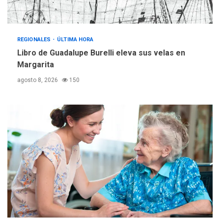
REGIONALES
ÚLTIMA HORA
Reparan hundimiento de la
«Juan Bautista Arismendi» a
REGIONALES
ÚLTIMA HORA
la altura de Macho Muerto
Libro de Guadalupe Burelli eleva sus velas en
4
Margarita
REGIONALES
TECNOLOGÍA
agosto 8, 2026
150
ÚLTIMA HORA
Fedecámaras NE y Unimar
trabajan en diplomado para
creación y manejo de
5
estadísticas de turismo