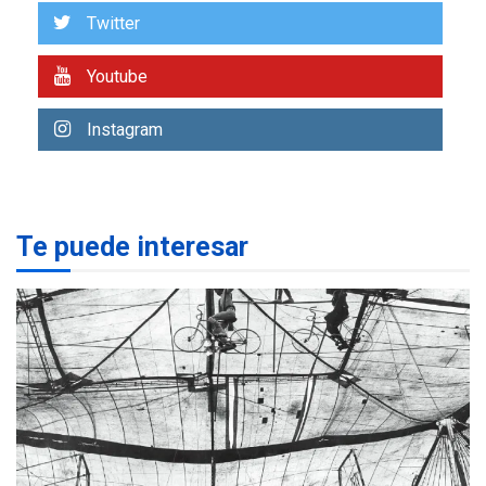
US$183.000 millones para
Twitter
7
alcanzar 3 millones de bdp
Youtube
REGIONALES
ÚLTIMA HORA
Libro de Guadalupe Burelli
Instagram
eleva sus velas en
Margarita
1
REGIONALES
ÚLTIMA HORA
Te puede interesar
Margarita será sede de
Programa “Cuidadores 360”
para aprender a atender
2
adultos mayores
REGIONALES
ÚLTIMA HORA
Mariño fortalece capacidad
operativa con flota
vehicular de 60 unidades
adquiridas en un año de
3
gestión