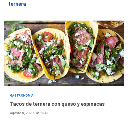
ternera
REGIONALES
ÚLTIMA HORA
Mariño fortalece capacidad
operativa con flota
GASTRONOMÍA
vehicular de 60 unidades
Tacos de ternera con queso y espinacas
adquiridas en un año de
3
gestión
agosto 8, 2023
2043
REGIONALES
ÚLTIMA HORA