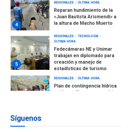
REGIONALES
ÚLTIMA HORA
Reparan hundimiento de la
«Juan Bautista Arismendi» a
la altura de Macho Muerto
4
REGIONALES
TECNOLOGÍA
ÚLTIMA HORA
Fedecámaras NE y Unimar
trabajan en diplomado para
creación y manejo de
5
estadísticas de turismo
REGIONALES
ÚLTIMA HORA
Plan de contingencia hídrica
en Nueva Esparta consolida
avances en territorio
6
insular
Síguenos
ECONOMÍA
TITULARES
ÚLTIMA HORA
Venezuela requiere