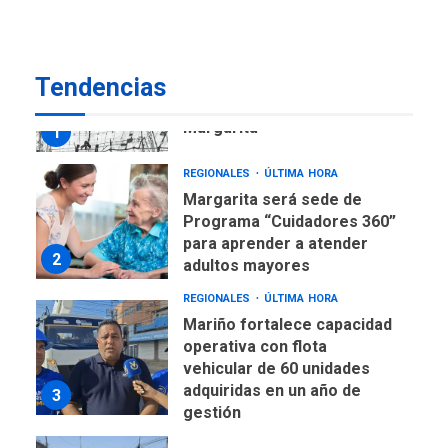
7
alcanzar 3 millones de bdp
REGIONALES
ÚLTIMA HORA
Tendencias
Libro de Guadalupe Burelli
eleva sus velas en
Margarita
1
REGIONALES
ÚLTIMA HORA
Margarita será sede de
Programa “Cuidadores 360”
para aprender a atender
2
adultos mayores
REGIONALES
ÚLTIMA HORA
Mariño fortalece capacidad
operativa con flota
vehicular de 60 unidades
adquiridas en un año de
3
gestión