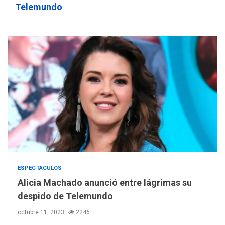
3
Telemundo
su padre
REGIONALES
ÚLTIMA HORA
Funsone benefició a 46
personas con la entrega de
lentes correctivos
4
REGIONALES
ÚLTIMA HORA
La falta de agua pueden
llevar a problemas
sanitarios y asumirse como
5
problema de orden público
REGIONALES
ÚLTIMA HORA
ESPECTÁCULOS
Alcaldía de Mariño climatiza
Alicia Machado anunció entre lágrimas su
Núcleo del Sistema de
Orquestas Porlamar
despido de Telemundo
6
octubre 11, 2023
2246
POLÍTICA
TITULARES