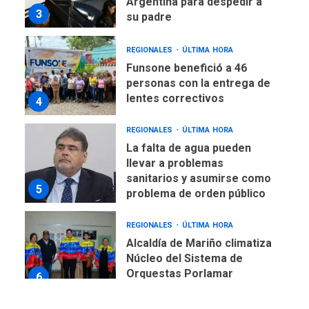
Argentina para despedir a
3
su padre
REGIONALES
ÚLTIMA HORA
Funsone benefició a 46
personas con la entrega de
lentes correctivos
4
REGIONALES
ÚLTIMA HORA
La falta de agua pueden
llevar a problemas
sanitarios y asumirse como
5
problema de orden público
REGIONALES
ÚLTIMA HORA
Alcaldía de Mariño climatiza
Núcleo del Sistema de
Orquestas Porlamar
6
POLÍTICA
TITULARES