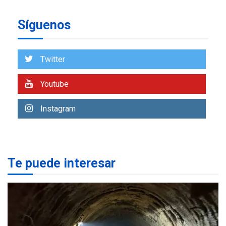
ÚLTIMA HORA
Presidenta Encargada
Síguenos
evalúa financiamiento obras
7
post-sismos
Twitter
OPINIÓN
ÚLTIMA HORA
Youtube
Pesadilla hídrica, por
Manuel Avila
1
Instagram
POLÍTICA
ÚLTIMA HORA
Delcy Rodríguez designa
nuevo presidente de
Corpoelec y nuevo
Te puede interesar
viceministro de Servicios
2
Eléctricos
DEPORTES
TITULARES
ÚLTIMA HORA
Lionel Messi llega a