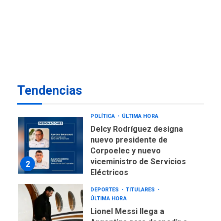
ÚLTIMA HORA
Presidenta Encargada
evalúa financiamiento obras
7
post-sismos
OPINIÓN
ÚLTIMA HORA
Pesadilla hídrica, por
Tendencias
Manuel Avila
1
POLÍTICA
ÚLTIMA HORA
Delcy Rodríguez designa
nuevo presidente de
Corpoelec y nuevo
viceministro de Servicios
2
Eléctricos
DEPORTES
TITULARES
ÚLTIMA HORA
Lionel Messi llega a