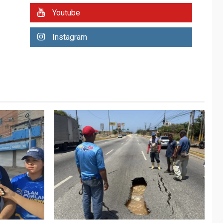
REGIONALES
ÚLTIMA HORA
Youtube
Plan de contingencia
hídrica en Nueva
Instagram
Esparta consolida
avances en territorio
6
insular
ECONOMÍA
TITULARES
ÚLTIMA HORA
Venezuela requiere
US$183.000 millones
para alcanzar 3
7
millones de bdp
REGIONALES
ÚLTIMA HORA
Libro de Guadalupe
Burelli eleva sus
velas en Margarita
1
REGIONALES
ÚLTIMA HORA