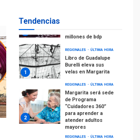
ECONOMÍA
TITULARES
ÚLTIMA HORA
Venezuela requiere
Tendencias
US$183.000 millones
para alcanzar 3
7
millones de bdp
REGIONALES
ÚLTIMA HORA
Libro de Guadalupe
Burelli eleva sus
velas en Margarita
1
REGIONALES
ÚLTIMA HORA
Margarita será sede
de Programa
“Cuidadores 360”
para aprender a
2
atender adultos
mayores
REGIONALES
ÚLTIMA HORA