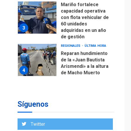
Mariño fortalece
capacidad operativa
con flota vehicular de
60 unidades
3
adquiridas en un año
de gestión
REGIONALES
ÚLTIMA HORA
Reparan hundimiento
de la «Juan Bautista
Arismendi» a la altura
4
de Macho Muerto
REGIONALES
TECNOLOGÍA
ÚLTIMA HORA
Fedecámaras NE y
Unimar trabajan en
Síguenos
diplomado para
creación y manejo de
5
estadísticas de
Twitter
turismo