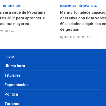
S
ÚLTIMA HORA
REGIONALES
ÚLTIMA HORA
a será sede de Programa
Mariño fortalece capacid
res 360” para aprender a
operativa con flota vehic
adultos mayores
60 unidades adquiridas e
de gestión
026
176
agosto 8, 2026
164
Inicio
Última hora
Titulares
Espectáculos
Política
Turismo