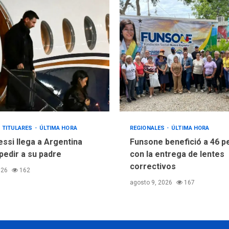
TITULARES
ÚLTIMA HORA
REGIONALES
ÚLTIMA HORA
essi llega a Argentina
Funsone benefició a 46 
pedir a su padre
con la entrega de lentes
correctivos
026
162
agosto 9, 2026
167