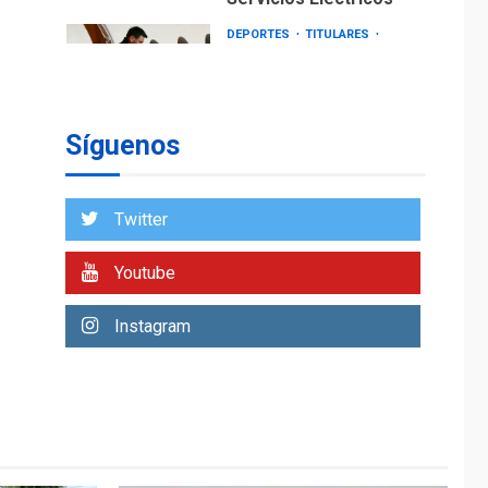
DEPORTES
TITULARES
ÚLTIMA HORA
Lionel Messi llega a
Argentina para
2
despedir a su padre
Síguenos
REGIONALES
ÚLTIMA HORA
Funsone benefició a
46 personas con la
Twitter
entrega de lentes
3
correctivos
Youtube
REGIONALES
ÚLTIMA HORA
Instagram
La falta de agua
pueden llevar a
problemas sanitarios
y asumirse como
4
problema de orden
público
REGIONALES
ÚLTIMA HORA