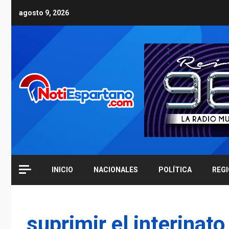
Skip
agosto 9, 2026
to
content
INICIO
NACIONALES
POLÍTICA
REG
suprimir el interinato