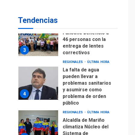
Lionel Messi llega a
Argentina para
2
despedir a su padre
Tendencias
REGIONALES
ÚLTIMA HORA
Funsone benefició a
46 personas con la
entrega de lentes
3
correctivos
REGIONALES
ÚLTIMA HORA
La falta de agua
pueden llevar a
problemas sanitarios
y asumirse como
4
problema de orden
público
REGIONALES
ÚLTIMA HORA
Alcaldía de Mariño
climatiza Núcleo del
Sistema de