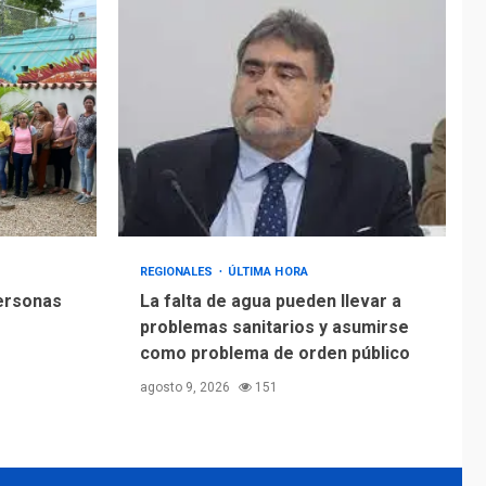
Alcaldía de Mariño
climatiza Núcleo del
Sistema de
5
Orquestas Porlamar
REGIONALES
ÚLTIMA HORA
personas
La falta de agua pueden llevar a
problemas sanitarios y asumirse
como problema de orden público
agosto 9, 2026
151