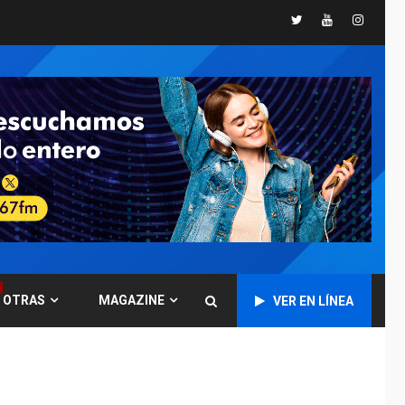
Presidenta
Twitter
Youtube
Instagr
Encargada evalúa
financiamiento obras
6
post-sismos
LATINOAMÉRICA Y CARIBE
TITULARES
ÚLTIMA HORA
Atentado con drones
explosivos deja un
7
policía muerto
POLÍTICA
ÚLTIMA HORA
Delcy Rodríguez
designa nuevo
presidente de
OTRAS
MAGAZINE
Corpoelec y nuevo
VER EN LÍNEA
1
viceministro de
Servicios Eléctricos
DEPORTES
TITULARES
ÚLTIMA HORA