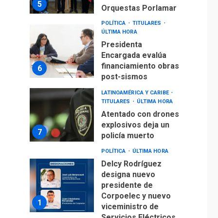
5
Orquestas Porlamar
POLÍTICA
TITULARES
ÚLTIMA HORA
Presidenta
Encargada evalúa
financiamiento obras
6
post-sismos
LATINOAMÉRICA Y CARIBE
TITULARES
ÚLTIMA HORA
Atentado con drones
explosivos deja un
7
policía muerto
POLÍTICA
ÚLTIMA HORA
Delcy Rodríguez
designa nuevo
presidente de
Corpoelec y nuevo
1
viceministro de
Servicios Eléctricos