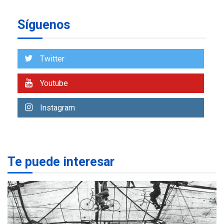
insular
Síguenos
ECONOMÍA
TITULARES
ÚLTIMA HORA
Venezuela requiere
US$183.000 millones para
Twitter
7
alcanzar 3 millones de bdp
Youtube
REGIONALES
ÚLTIMA HORA
Libro de Guadalupe Burelli
Instagram
eleva sus velas en
Margarita
1
REGIONALES
ÚLTIMA HORA
Te puede interesar
Margarita será sede de
Programa “Cuidadores 360”
para aprender a atender
2
adultos mayores
REGIONALES
ÚLTIMA HORA
Mariño fortalece capacidad