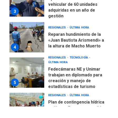
vehicular de 60 unidades
adquiridas en un año de
3
gestión
REGIONALES
ÚLTIMA HORA
Reparan hundimiento de la
«Juan Bautista Arismendi» a
la altura de Macho Muerto
4
REGIONALES
TECNOLOGÍA
ÚLTIMA HORA
Fedecámaras NE y Unimar
trabajan en diplomado para
creación y manejo de
5
estadísticas de turismo
REGIONALES
ÚLTIMA HORA
Plan de contingencia hídrica
en Nueva Esparta consolida
avances en territorio
6