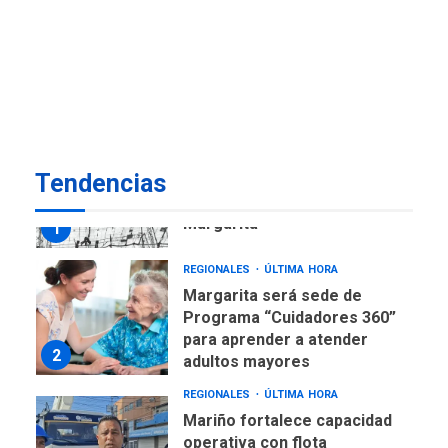
ECONOMÍA
TITULARES
ÚLTIMA HORA
Venezuela requiere
US$183.000 millones para
7
alcanzar 3 millones de bdp
REGIONALES
ÚLTIMA HORA
Tendencias
Libro de Guadalupe Burelli
eleva sus velas en
Margarita
1
REGIONALES
ÚLTIMA HORA
Margarita será sede de
Programa “Cuidadores 360”
para aprender a atender
2
adultos mayores
REGIONALES
ÚLTIMA HORA
Mariño fortalece capacidad
operativa con flota