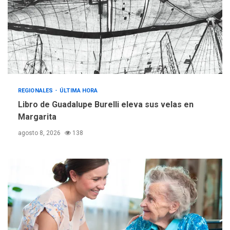
operativa con flota
vehicular de 60 unidades
adquiridas en un año de
3
gestión
REGIONALES
ÚLTIMA HORA
Reparan hundimiento de la
«Juan Bautista Arismendi» a
REGIONALES
ÚLTIMA HORA
la altura de Macho Muerto
Libro de Guadalupe Burelli eleva sus velas en
4
Margarita
REGIONALES
TECNOLOGÍA
agosto 8, 2026
138
ÚLTIMA HORA
Fedecámaras NE y Unimar
trabajan en diplomado para
creación y manejo de
5
estadísticas de turismo