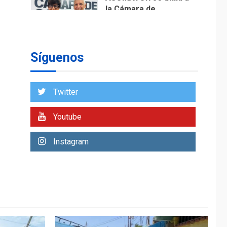
la Cámara de
Comercio para
1
impulsar la economía
plateada
Síguenos
REGIONALES
TITULARES
ÚLTIMA HORA
Rehabilitar tuberías
submarinas era 4
Twitter
veces más
económico que
2
Youtube
desalinizar agua en
Margarita
Instagram
REGIONALES
ÚLTIMA HORA
Gobernadora llevó
tanques de
almacenamiento de
agua a Corazón de Mi
3
Patria
REGIONALES
ÚLTIMA HORA