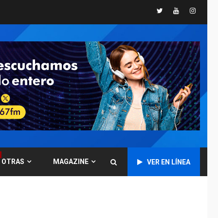
Delcy Rodríguez
Twitter
Youtube
Instagr
designa nuevo
presidente de
Corpoelec y nuevo
6
viceministro de
Servicios Eléctricos
DEPORTES
TITULARES
ÚLTIMA HORA
Lionel Messi llega a
Argentina para
7
despedir a su padre
DESTACADOS
REGIONALES
ÚLTIMA HORA
ASOMAYOR se afilia a
OTRAS
MAGAZINE
VER EN LÍNEA
la Cámara de
Comercio para
1
impulsar la economía
plateada
REGIONALES
TITULARES