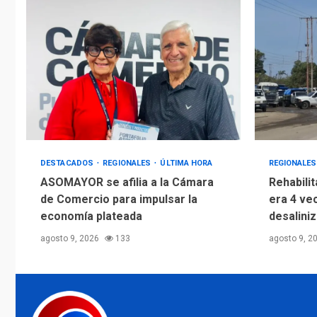
DESTACADOS
REGIONALES
ÚLTIMA HORA
REGIONALE
ASOMAYOR se afilia a la Cámara
Rehabili
de Comercio para impulsar la
era 4 ve
economía plateada
desalini
agosto 9, 2026
133
agosto 9, 2