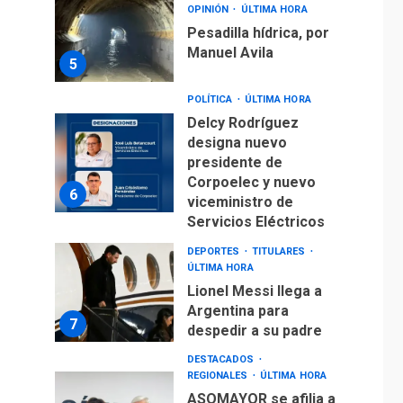
OPINIÓN
ÚLTIMA HORA
Pesadilla hídrica, por
Manuel Avila
5
POLÍTICA
ÚLTIMA HORA
Delcy Rodríguez
designa nuevo
presidente de
Corpoelec y nuevo
6
viceministro de
Servicios Eléctricos
DEPORTES
TITULARES
ÚLTIMA HORA
Lionel Messi llega a
Argentina para
7
despedir a su padre
DESTACADOS
REGIONALES
ÚLTIMA HORA
ASOMAYOR se afilia a