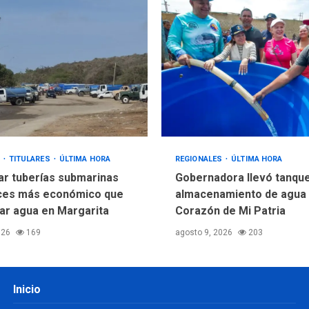
S
TITULARES
ÚLTIMA HORA
REGIONALES
ÚLTIMA HORA
tar tuberías submarinas
Gobernadora llevó tanqu
ces más económico que
almacenamiento de agua
zar agua en Margarita
Corazón de Mi Patria
026
169
agosto 9, 2026
203
Inicio