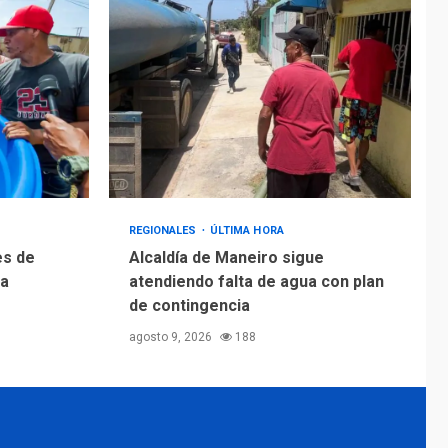
Alcaldía de Maneiro
sigue atendiendo
falta de agua con plan
4
de contingencia
OPINIÓN
ÚLTIMA HORA
Pesadilla hídrica, por
Manuel Avila
5
REGIONALES
ÚLTIMA HORA
es de
Alcaldía de Maneiro sigue
 a
atendiendo falta de agua con plan
de contingencia
agosto 9, 2026
188