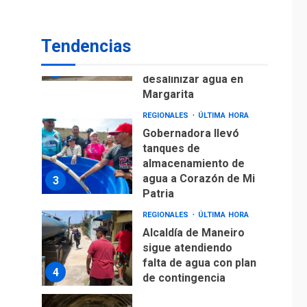
ÚLTIMA HORA
Rehabilitar tuberías
submarinas era 4
Tendencias
veces más
económico que
2
desalinizar agua en
Margarita
REGIONALES
ÚLTIMA HORA
Gobernadora llevó
tanques de
almacenamiento de
agua a Corazón de Mi
3
Patria
REGIONALES
ÚLTIMA HORA
Alcaldía de Maneiro
sigue atendiendo
falta de agua con plan
4
de contingencia