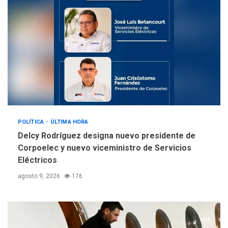
sanitarios y asumirse como
4
problema de orden público
REGIONALES
ÚLTIMA HORA
Alcaldía de Mariño climatiza
Núcleo del Sistema de
Orquestas Porlamar
5
POLÍTICA
ÚLTIMA HORA
Delcy Rodríguez designa nuevo presidente de
Corpoelec y nuevo viceministro de Servicios
Eléctricos
agosto 9, 2026
176