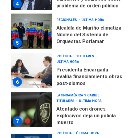
4
problema de orden público
REGIONALES
ÚLTIMA HORA
Alcaldía de Mariño climatiza
Núcleo del Sistema de
Orquestas Porlamar
5
POLÍTICA
TITULARES
ÚLTIMA HORA
Presidenta Encargada
evalúa financiamiento obras
6
post-sismos
LATINOAMÉRICA Y CARIBE
TITULARES
ÚLTIMA HORA
Atentado con drones
explosivos deja un policía
7
muerto
POLÍTICA
ÚLTIMA HORA