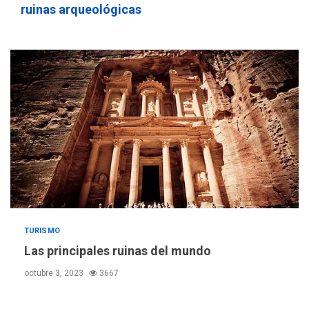
4
problema de orden público
ruinas arqueológicas
REGIONALES
ÚLTIMA HORA
Alcaldía de Mariño climatiza
Núcleo del Sistema de
Orquestas Porlamar
5
POLÍTICA
TITULARES
ÚLTIMA HORA
Presidenta Encargada
evalúa financiamiento obras
6
post-sismos
LATINOAMÉRICA Y CARIBE
TITULARES
ÚLTIMA HORA
TURISMO
Atentado con drones
Las principales ruinas del mundo
explosivos deja un policía
7
muerto
octubre 3, 2023
3667
POLÍTICA
ÚLTIMA HORA
Delcy Rodríguez designa