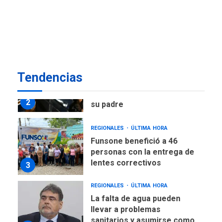
nuevo presidente de
Corpoelec y nuevo
viceministro de Servicios
1
Eléctricos
DEPORTES
TITULARES
ÚLTIMA HORA
Tendencias
Lionel Messi llega a
Argentina para despedir a
2
su padre
REGIONALES
ÚLTIMA HORA
Funsone benefició a 46
personas con la entrega de
lentes correctivos
3
REGIONALES
ÚLTIMA HORA
La falta de agua pueden
llevar a problemas
sanitarios y asumirse como