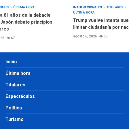
ONALES
ÚLTIMA HORA
INTERNACIONALES
TITULARES
ÚLTIMA HORA
a 81 años de la debacle
Trump vuelve intenta nu
 Japón debate principios
limitar ciudadanía por na
ares
agosto 6, 2026
65
026
67
Inicio
Última hora
Titulares
Espectáculos
Política
Turismo