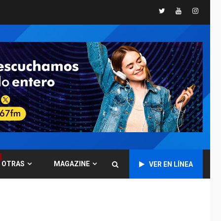
Ucrania y Rusia
Twitter
Youtube
Instagr
intensifican
ofensivas de largo
4
alcance
LATINOAMÉRICA Y CARIBE
TITULARES
ÚLTIMA HORA
EEUU sanciona a ocho
militares y cinco
5
entidades cubanas
DESTACADOS
OPINIÓN
ÚLTIMA HORA
El Deporte: Un
Legado Tangible para
Nueva Esparta, por
OTRAS
MAGAZINE
VER EN LÍNEA
6
Morel Rodríguez
Ávila
NACIONALES
TITULARES
ÚLTIMA HORA
Reanudan