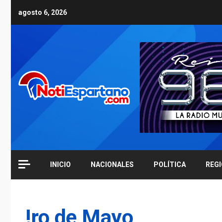
Skip
agosto 6, 2026
to
content
INICIO
NACIONALES
POLÍTICA
REG
!ro de Mayo