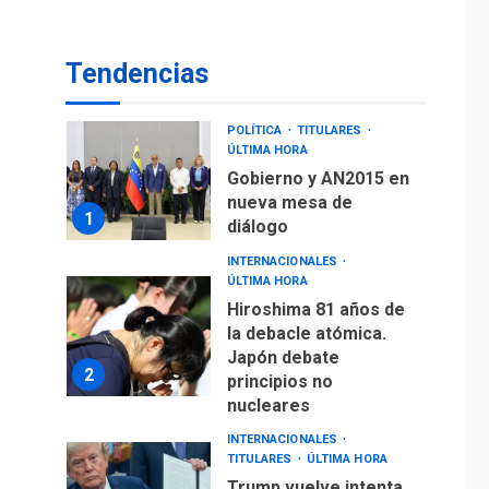
operaciones de carga
y descarga en
7
Tendencias
Aeropuerto de
Maiquetía
POLÍTICA
TITULARES
ÚLTIMA HORA
Gobierno y AN2015 en
nueva mesa de
1
diálogo
INTERNACIONALES
ÚLTIMA HORA
Hiroshima 81 años de
la debacle atómica.
Japón debate
2
principios no
nucleares
INTERNACIONALES
TITULARES
ÚLTIMA HORA
Trump vuelve intenta