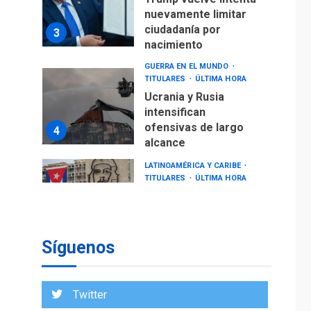
nuevamente limitar
ciudadanía por
3
nacimiento
GUERRA EN EL MUNDO
TITULARES
ÚLTIMA HORA
Ucrania y Rusia
intensifican
ofensivas de largo
4
alcance
LATINOAMÉRICA Y CARIBE
TITULARES
ÚLTIMA HORA
EEUU sanciona a ocho
militares y cinco
5
entidades cubanas
Síguenos
DESTACADOS
OPINIÓN
ÚLTIMA HORA
El Deporte: Un
Twitter
Legado Tangible para
Nueva Esparta, por