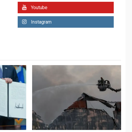
6
Morel Rodríguez
Youtube
Ávila
Instagram
NACIONALES
TITULARES
ÚLTIMA HORA
Reanudan
operaciones de carga
y descarga en
7
Aeropuerto de
Maiquetía
POLÍTICA
TITULARES
ÚLTIMA HORA
Gobierno y AN2015 en
nueva mesa de
1
diálogo
INTERNACIONALES
ÚLTIMA HORA
Hiroshima 81 años de
la debacle atómica.
Japón debate