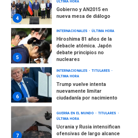
ÚLTIMA HORA
Gobierno y AN2015 en
nueva mesa de diálogo
4
INTERNACIONALES
ÚLTIMA HORA
Hiroshima 81 años de la
debacle atómica. Japón
debate principios no
5
nucleares
INTERNACIONALES
TITULARES
ÚLTIMA HORA
Trump vuelve intenta
nuevamente limitar
6
ciudadanía por nacimiento
GUERRA EN EL MUNDO
TITULARES
ÚLTIMA HORA
Ucrania y Rusia intensifican
ofensivas de largo alcance
7