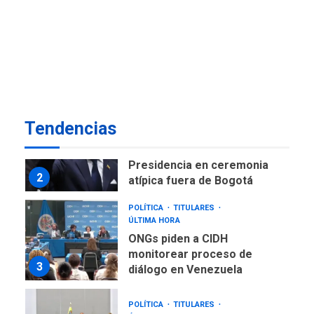
NACIONALES
TITULARES
ÚLTIMA HORA
Instalan carpas metálicas
como terminales
temporales en Aeropuerto
1
de Maiquetía
LATINOAMÉRICA Y CARIBE
Tendencias
TITULARES
ÚLTIMA HORA
De la Espriella asumirá
Presidencia en ceremonia
2
atípica fuera de Bogotá
POLÍTICA
TITULARES
ÚLTIMA HORA
ONGs piden a CIDH
monitorear proceso de
3
diálogo en Venezuela
POLÍTICA
TITULARES