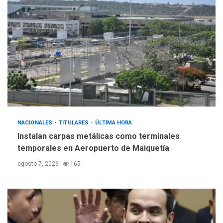
ÚLTIMA HORA
Gobierno y AN2015 en
nueva mesa de diálogo
4
INTERNACIONALES
ÚLTIMA HORA
Hiroshima 81 años de la
debacle atómica. Japón
debate principios no
5
nucleares
NACIONALES
TITULARES
ÚLTIMA HORA
Instalan carpas metálicas como terminales
temporales en Aeropuerto de Maiquetía
agosto 7, 2026
165