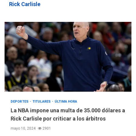
3
Rick Carlisle
por Hamás
DESTACADOS
REGIONALES
ÚLTIMA HORA
ASOMAYOR se afilia a la
Cámara de Comercio para
impulsar la economía
4
plateada
REGIONALES
TITULARES
ÚLTIMA HORA
Rehabilitar tuberías
submarinas era 4 veces
más económico que
5
desalinizar agua en
Margarita
DEPORTES
TITULARES
ÚLTIMA HORA
La NBA impone una multa de 35.000 dólares a
REGIONALES
ÚLTIMA HORA
Rick Carlisle por criticar a los árbitros
Gobernadora llevó tanques
de almacenamiento de agua
mayo 10, 2024
2901
a Corazón de Mi Patria
6