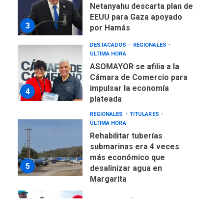
Netanyahu descarta plan de
EEUU para Gaza apoyado
3
por Hamás
DESTACADOS
REGIONALES
ÚLTIMA HORA
ASOMAYOR se afilia a la
Cámara de Comercio para
impulsar la economía
4
plateada
REGIONALES
TITULARES
ÚLTIMA HORA
Rehabilitar tuberías
submarinas era 4 veces
más económico que
5
desalinizar agua en
Margarita
REGIONALES
ÚLTIMA HORA
Gobernadora llevó tanques