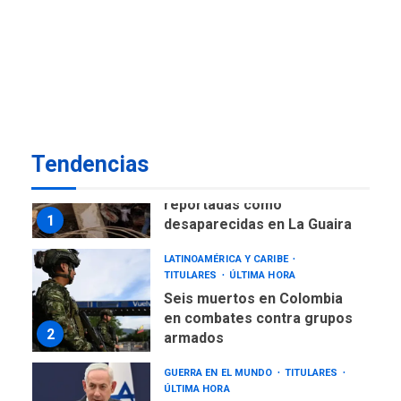
REGIONALES
ÚLTIMA HORA
Alcaldía de Maneiro sigue
atendiendo falta de agua
con plan de contingencia
7
NACIONALES
TITULARES
Tendencias
ÚLTIMA HORA
Más de 1.500 personas son
reportadas como
1
desaparecidas en La Guaira
LATINOAMÉRICA Y CARIBE
TITULARES
ÚLTIMA HORA
Seis muertos en Colombia
en combates contra grupos
2
armados
GUERRA EN EL MUNDO
TITULARES
ÚLTIMA HORA