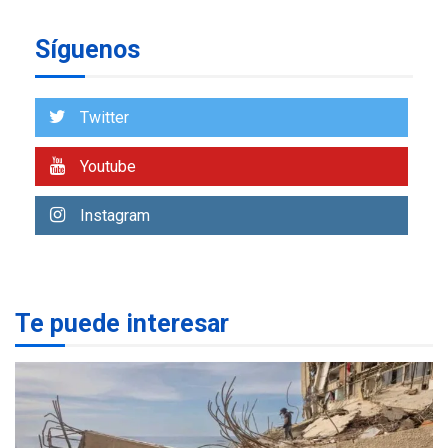
de almacenamiento de agua
a Corazón de Mi Patria
6
Síguenos
REGIONALES
ÚLTIMA HORA
Alcaldía de Maneiro sigue
Twitter
atendiendo falta de agua
con plan de contingencia
7
Youtube
NACIONALES
TITULARES
Instagram
ÚLTIMA HORA
Más de 1.500 personas son
reportadas como
1
desaparecidas en La Guaira
Te puede interesar
LATINOAMÉRICA Y CARIBE
TITULARES
ÚLTIMA HORA
Seis muertos en Colombia
en combates contra grupos
2
armados