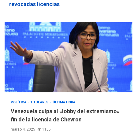
revocadas licencias
REGIONALES
ÚLTIMA HORA
POLÍTICA
TITULARES
ÚLTIMA HORA
Mariño fortalece capacidad
Venezuela culpa al «lobby del extremismo»
operativa con flota
fin de la licencia de Chevron
vehicular de 60 unidades
adquiridas en un año de
3
marzo 4, 2025
1105
gestión