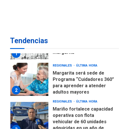
Venezuela requiere
US$183.000 millones para
7
alcanzar 3 millones de bdp
REGIONALES
ÚLTIMA HORA
Tendencias
Libro de Guadalupe Burelli
eleva sus velas en
Margarita
1
REGIONALES
ÚLTIMA HORA
Margarita será sede de
Programa “Cuidadores 360”
para aprender a atender
2
adultos mayores
REGIONALES
ÚLTIMA HORA
Mariño fortalece capacidad
operativa con flota
vehicular de 60 unidades
adquiridas en un año de