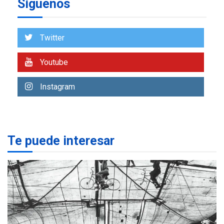
Síguenos
ECONOMÍA
TITULARES
ÚLTIMA HORA
Venezuela requiere
US$183.000 millones para
Twitter
7
alcanzar 3 millones de bdp
Youtube
REGIONALES
ÚLTIMA HORA
Libro de Guadalupe Burelli
Instagram
eleva sus velas en
Margarita
1
REGIONALES
ÚLTIMA HORA
Te puede interesar
Margarita será sede de
Programa “Cuidadores 360”
para aprender a atender
2
adultos mayores
REGIONALES
ÚLTIMA HORA
Mariño fortalece capacidad
operativa con flota
vehicular de 60 unidades