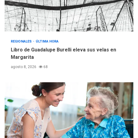
adquiridas en un año de
3
gestión
REGIONALES
ÚLTIMA HORA
Reparan hundimiento de la
«Juan Bautista Arismendi» a
REGIONALES
ÚLTIMA HORA
la altura de Macho Muerto
Libro de Guadalupe Burelli eleva sus velas en
4
Margarita
REGIONALES
TECNOLOGÍA
agosto 8, 2026
68
ÚLTIMA HORA
Fedecámaras NE y Unimar
trabajan en diplomado para
creación y manejo de
5
estadísticas de turismo