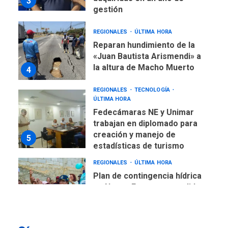
3
gestión
REGIONALES
ÚLTIMA HORA
Reparan hundimiento de la
«Juan Bautista Arismendi» a
la altura de Macho Muerto
4
REGIONALES
TECNOLOGÍA
ÚLTIMA HORA
Fedecámaras NE y Unimar
trabajan en diplomado para
creación y manejo de
5
estadísticas de turismo
REGIONALES
ÚLTIMA HORA
Plan de contingencia hídrica
en Nueva Esparta consolida
avances en territorio
6
insular