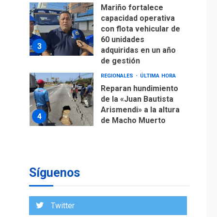
Mariño fortalece
capacidad operativa
con flota vehicular de
60 unidades
3
adquiridas en un año
de gestión
REGIONALES
ÚLTIMA HORA
Reparan hundimiento
de la «Juan Bautista
Arismendi» a la altura
4
de Macho Muerto
REGIONALES
TECNOLOGÍA
ÚLTIMA HORA
Fedecámaras NE y
Unimar trabajan en
Síguenos
diplomado para
creación y manejo de
5
estadísticas de
Twitter
turismo