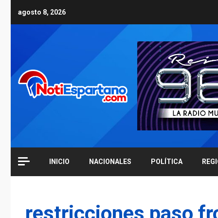
Skip
agosto 8, 2026
to
content
INICIO
NACIONALES
POLÍTICA
REG
restricciones paso fr