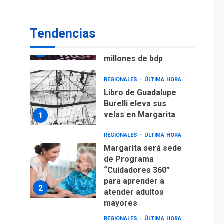
ECONOMÍA
TITULARES
ÚLTIMA HORA
Venezuela requiere
Tendencias
US$183.000 millones
para alcanzar 3
7
millones de bdp
REGIONALES
ÚLTIMA HORA
Libro de Guadalupe
Burelli eleva sus
velas en Margarita
1
REGIONALES
ÚLTIMA HORA
Margarita será sede
de Programa
“Cuidadores 360”
para aprender a
2
atender adultos
mayores
REGIONALES
ÚLTIMA HORA