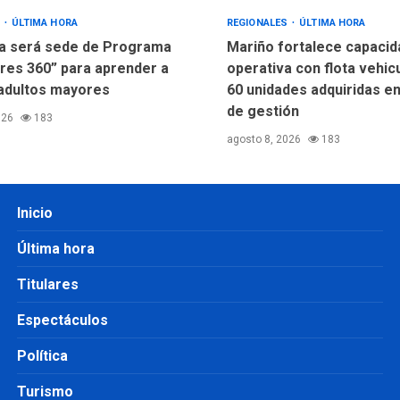
S
ÚLTIMA HORA
REGIONALES
ÚLTIMA HORA
a será sede de Programa
Mariño fortalece capacid
res 360” para aprender a
operativa con flota vehic
adultos mayores
60 unidades adquiridas e
de gestión
026
183
agosto 8, 2026
183
Inicio
Última hora
Titulares
Espectáculos
Política
Turismo