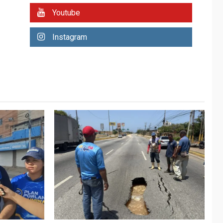
REGIONALES
ÚLTIMA HORA
Youtube
Plan de contingencia
hídrica en Nueva
Instagram
Esparta consolida
avances en territorio
6
insular
ECONOMÍA
TITULARES
ÚLTIMA HORA
Venezuela requiere
US$183.000 millones
para alcanzar 3
7
millones de bdp
REGIONALES
ÚLTIMA HORA
Libro de Guadalupe
Burelli eleva sus
velas en Margarita
1
REGIONALES
ÚLTIMA HORA