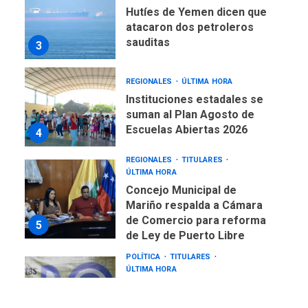
Hutíes de Yemen dicen que
atacaron dos petroleros
sauditas
3
REGIONALES
ÚLTIMA HORA
Instituciones estadales se
suman al Plan Agosto de
Escuelas Abiertas 2026
4
REGIONALES
TITULARES
ÚLTIMA HORA
Concejo Municipal de
Mariño respalda a Cámara
de Comercio para reforma
5
de Ley de Puerto Libre
POLÍTICA
TITULARES
ÚLTIMA HORA
CNP plantea incluir Libertad
de Expresión en agenda de