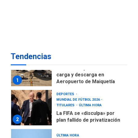
DESTACADOS
NACIONALES
ÚLTIMA HORA
Gobierno nacional y
regional nos respaldaron
desde el primer momento
7
tras terremotos del 24J
asegura Gustavo Duque
Tendencias
NACIONALES
TITULARES
ÚLTIMA HORA
Reanudan operaciones de
carga y descarga en
1
Aeropuerto de Maiquetía
DEPORTES
MUNDIAL DE FÚTBOL 2026
TITULARES
ÚLTIMA HORA
La FIFA se «disculpa» por
2
plan fallido de privatización
ÚLTIMA HORA