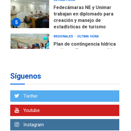
Fedecámaras NE y Unimar
trabajan en diplomado para
creación y manejo de
5
estadísticas de turismo
REGIONALES
ÚLTIMA HORA
Plan de contingencia hídrica
en Nueva Esparta consolida
avances en territorio
6
insular
Síguenos
ECONOMÍA
TITULARES
ÚLTIMA HORA
Venezuela requiere
US$183.000 millones para
Twitter
7
alcanzar 3 millones de bdp
Youtube
REGIONALES
ÚLTIMA HORA
Libro de Guadalupe Burelli
Instagram
eleva sus velas en