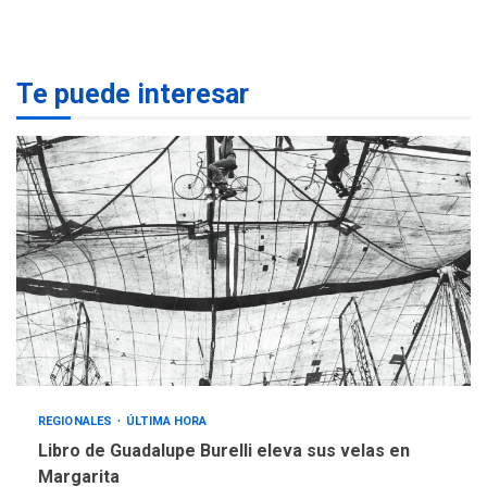
Margarita
1
REGIONALES
ÚLTIMA HORA
Te puede interesar
Margarita será sede de
Programa “Cuidadores 360”
para aprender a atender
2
adultos mayores
REGIONALES
ÚLTIMA HORA
Mariño fortalece capacidad
operativa con flota
vehicular de 60 unidades
adquiridas en un año de
3
gestión
REGIONALES
ÚLTIMA HORA
Reparan hundimiento de la
«Juan Bautista Arismendi» a
REGIONALES
ÚLTIMA HORA
la altura de Macho Muerto
Libro de Guadalupe Burelli eleva sus velas en
4
Margarita