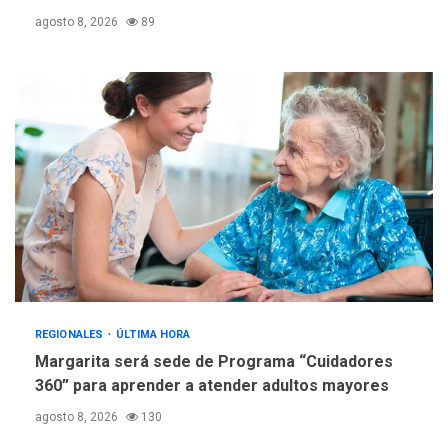
REGIONALES
TECNOLOGÍA
agosto 8, 2026
89
ÚLTIMA HORA
Fedecámaras NE y Unimar
trabajan en diplomado para
creación y manejo de
5
estadísticas de turismo
REGIONALES
ÚLTIMA HORA
Margarita será sede de Programa “Cuidadores
360” para aprender a atender adultos mayores
agosto 8, 2026
130