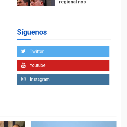
regional nos
respaldaron desde el
primer momento tras
7
terremotos del 24J
asegura Gustavo
Síguenos
Duque
NACIONALES
TITULARES
ÚLTIMA HORA
Twitter
Reanudan
operaciones de carga
Youtube
y descarga en
1
Aeropuerto de
Instagram
Maiquetía
DEPORTES
MUNDIAL DE FÚTBOL 2026
TITULARES
ÚLTIMA HORA
La FIFA se «disculpa»
por plan fallido de
2
privatización
ÚLTIMA HORA