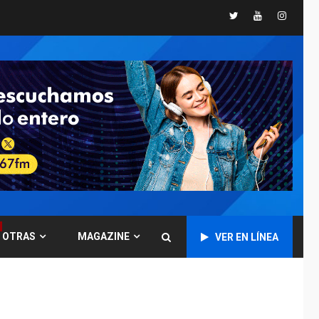
Twitter
Youtube
Instagr
POLÍTICA
TITULARES
ÚLTIMA HORA
CNP plantea incluir
Libertad de Expresión
en agenda de
6
negociación con
comisión de AN 2015
DESTACADOS
NACIONALES
ÚLTIMA HORA
Gobierno nacional y
regional nos
respaldaron desde el
primer momento tras
7
terremotos del 24J
OTRAS
MAGAZINE
VER EN LÍNEA
asegura Gustavo
Duque
NACIONALES
TITULARES
ÚLTIMA HORA
Reanudan