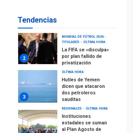
operaciones de carga
y descarga en
1
Aeropuerto de
Tendencias
Maiquetía
DEPORTES
MUNDIAL DE FÚTBOL 2026
TITULARES
ÚLTIMA HORA
La FIFA se «disculpa»
por plan fallido de
2
privatización
ÚLTIMA HORA
Hutíes de Yemen
dicen que atacaron
dos petroleros
3
sauditas
REGIONALES
ÚLTIMA HORA
Instituciones
estadales se suman
al Plan Agosto de