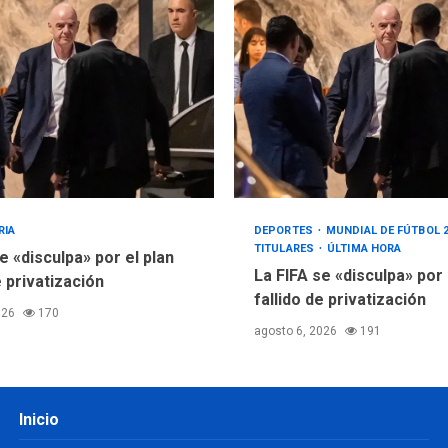
RIA
DEPORTES
MUNDIAL DE FÚTBOL 
TITULARES
ÚLTIMA HORA
e «disculpa» por el plan
La FIFA se «disculpa» por
e privatización
fallido de privatización
026
170
agosto 6, 2026
191
Inicio