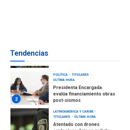
REGIONALES
ÚLTIMA HORA
Reparan hundimiento de la
«Juan Bautista Arismendi» a
la altura de Macho Muerto
7
REGIONALES
ÚLTIMA HORA
Alcaldía de Mariño climatiza
Tendencias
Núcleo del Sistema de
Orquestas Porlamar
1
POLÍTICA
TITULARES
ÚLTIMA HORA
Presidenta Encargada
evalúa financiamiento obras
2
post-sismos
LATINOAMÉRICA Y CARIBE
TITULARES
ÚLTIMA HORA
Atentado con drones