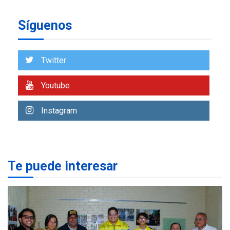
REGIONALES
ÚLTIMA HORA
Síguenos
Reparan hundimiento de la
«Juan Bautista Arismendi» a
la altura de Macho Muerto
7
Twitter
REGIONALES
ÚLTIMA HORA
Youtube
Alcaldía de Mariño climatiza
Núcleo del Sistema de
Instagram
Orquestas Porlamar
1
POLÍTICA
TITULARES
ÚLTIMA HORA
Presidenta Encargada
Te puede interesar
evalúa financiamiento obras
2
post-sismos
LATINOAMÉRICA Y CARIBE
TITULARES
ÚLTIMA HORA
Atentado con drones