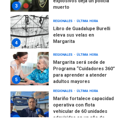
explosivos deja un policía
3
muerto
REGIONALES
ÚLTIMA HORA
Libro de Guadalupe Burelli
eleva sus velas en
Margarita
4
REGIONALES
ÚLTIMA HORA
Margarita será sede de
Programa “Cuidadores 360”
para aprender a atender
5
adultos mayores
REGIONALES
ÚLTIMA HORA
Mariño fortalece capacidad
operativa con flota
vehicular de 60 unidades
adquiridas en un año de
6
gestión