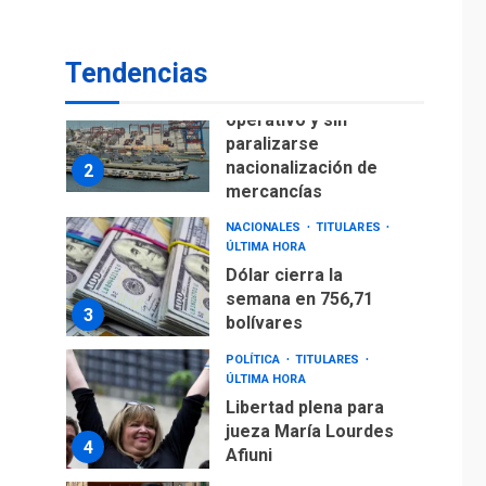
para alcanzar 3
1
millones de bdp
Tendencias
ECONOMÍA
ÚLTIMA HORA
Puerto de La Guaira
operativo y sin
paralizarse
nacionalización de
2
mercancías
NACIONALES
TITULARES
ÚLTIMA HORA
Dólar cierra la
semana en 756,71
3
bolívares
POLÍTICA
TITULARES
ÚLTIMA HORA
Libertad plena para
jueza María Lourdes
4
Afiuni