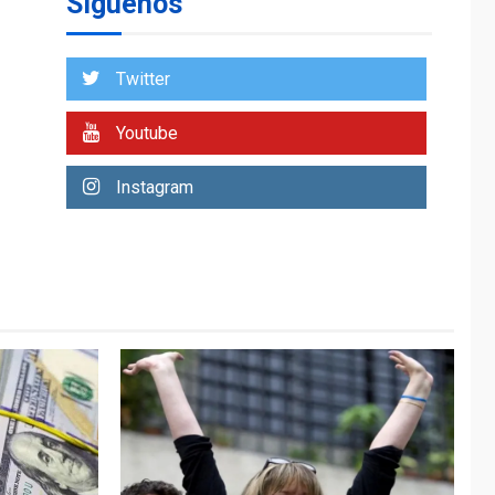
Síguenos
Venezuela requiere
US$183.000 millones
para alcanzar 3
1
millones de bdp
Twitter
ECONOMÍA
ÚLTIMA HORA
Youtube
Puerto de La Guaira
operativo y sin
Instagram
paralizarse
nacionalización de
2
mercancías
NACIONALES
TITULARES
ÚLTIMA HORA
Dólar cierra la
semana en 756,71
3
bolívares
POLÍTICA
TITULARES
ÚLTIMA HORA
Libertad plena para
jueza María Lourdes