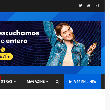
España impone
Twitter
Youtube
Instagr
controles fronterizos
5
a Italia
INTERNACIONALES
TITULARES
ÚLTIMA HORA
Arabia Saudita,
Turquía y Pakistán
firman pacto de
6
defensa
LATINOAMÉRICA Y CARIBE
TITULARES
ÚLTIMA HORA
De la Espriella jura
como nuevo
presidente de
7
OTRAS
MAGAZINE
VER EN LÍNEA
Colombia
ECONOMÍA
TITULARES
ÚLTIMA HORA
Venezuela requiere
US$183.000 millones