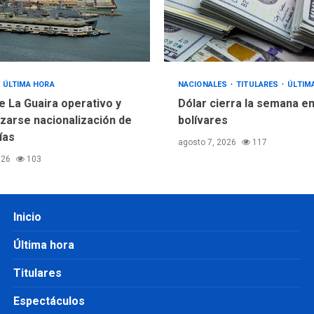
ÚLTIMA HORA
NACIONALES
TITULARES
ÚLTIM
e La Guaira operativo y
Dólar cierra la semana en
izarse nacionalización de
bolívares
ías
agosto 7, 2026
117
026
103
Inicio
Última hora
Titulares
Espectáculos