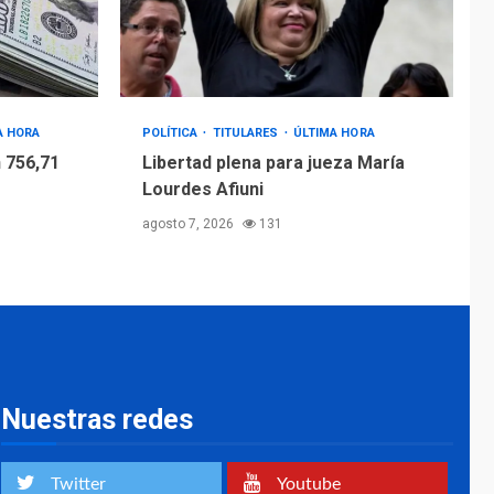
4
Afiuni
INTERNACIONALES
TITULARES
ÚLTIMA HORA
España impone
controles fronterizos
A HORA
POLÍTICA
TITULARES
ÚLTIMA HORA
5
a Italia
 756,71
Libertad plena para jueza María
Lourdes Afiuni
agosto 7, 2026
131
Nuestras redes
Twitter
Youtube