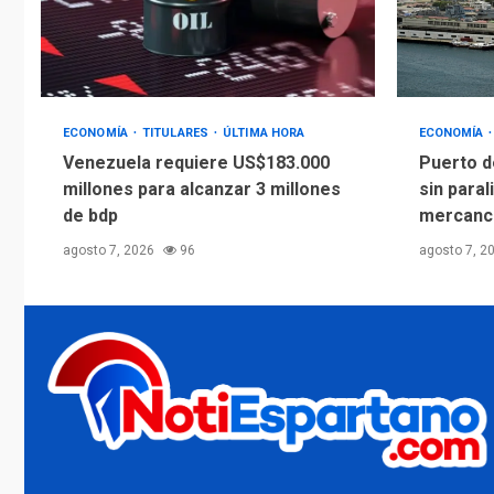
ECONOMÍA
TITULARES
ÚLTIMA HORA
ECONOMÍA
Venezuela requiere US$183.000
Puerto d
millones para alcanzar 3 millones
sin paral
de bdp
mercanc
agosto 7, 2026
96
agosto 7, 2