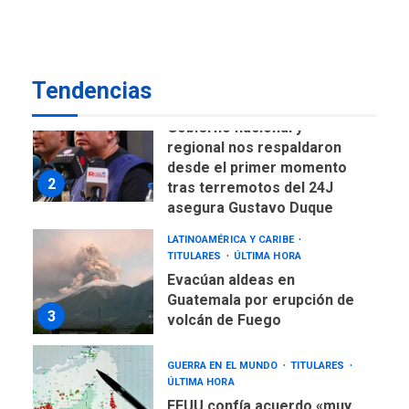
de Expresión en agenda de
negociación con comisión
1
de AN 2015
Tendencias
DESTACADOS
NACIONALES
ÚLTIMA HORA
Gobierno nacional y
regional nos respaldaron
desde el primer momento
2
tras terremotos del 24J
asegura Gustavo Duque
LATINOAMÉRICA Y CARIBE
TITULARES
ÚLTIMA HORA
Evacúan aldeas en
Guatemala por erupción de
3
volcán de Fuego
GUERRA EN EL MUNDO
TITULARES
ÚLTIMA HORA
EEUU confía acuerdo «muy