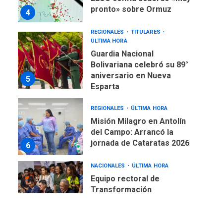
pronto» sobre Ormuz
4
REGIONALES
TITULARES
ÚLTIMA HORA
Guardia Nacional
Bolivariana celebró su 89°
aniversario en Nueva
5
Esparta
REGIONALES
ÚLTIMA HORA
Misión Milagro en Antolín
del Campo: Arrancó la
jornada de Cataratas 2026
6
NACIONALES
ÚLTIMA HORA
Equipo rectoral de
Transformación
Universitaria cambió
7
historia electoral de la ULA