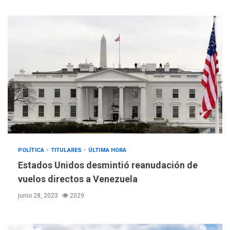
LATINOAMÉRICA Y CARIBE
TITULARES
ÚLTIMA HORA
Evacúan aldeas en
Guatemala por erupción de
3
volcán de Fuego
POLÍTICA
TITULARES
ÚLTIMA HORA
Estados Unidos desmintió reanudación de
GUERRA EN EL MUNDO
TITULARES
vuelos directos a Venezuela
ÚLTIMA HORA
junio 28, 2023
2029
EEUU confía acuerdo «muy
pronto» sobre Ormuz
4