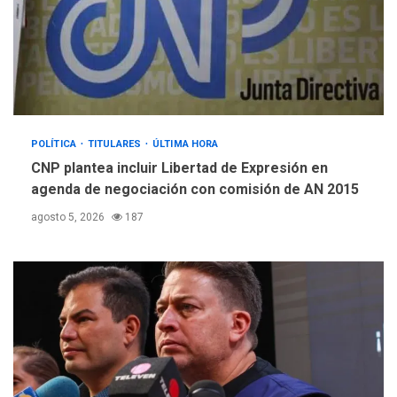
GUERRA EN EL MUNDO
TITULARES
ÚLTIMA HORA
EEUU confía acuerdo «muy
pronto» sobre Ormuz
4
REGIONALES
TITULARES
ÚLTIMA HORA
POLÍTICA
TITULARES
ÚLTIMA HORA
Guardia Nacional
Bolivariana celebró su 89°
CNP plantea incluir Libertad de Expresión en
aniversario en Nueva
agenda de negociación con comisión de AN 2015
5
Esparta
agosto 5, 2026
187