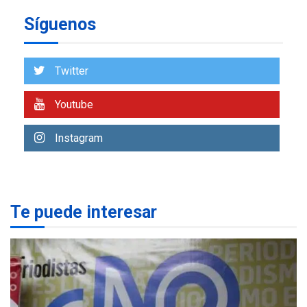
POLÍTICA
TITULARES
Síguenos
ÚLTIMA HORA
CNP plantea incluir Libertad
de Expresión en agenda de
negociación con comisión
Twitter
1
de AN 2015
Youtube
DESTACADOS
NACIONALES
ÚLTIMA HORA
Gobierno nacional y
Instagram
regional nos respaldaron
desde el primer momento
2
tras terremotos del 24J
asegura Gustavo Duque
Te puede interesar
LATINOAMÉRICA Y CARIBE
TITULARES
ÚLTIMA HORA
Evacúan aldeas en
Guatemala por erupción de
3
volcán de Fuego