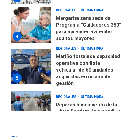
REGIONALES
ÚLTIMA HORA
Margarita será sede de
Programa “Cuidadores 360”
para aprender a atender
4
adultos mayores
REGIONALES
ÚLTIMA HORA
Mariño fortalece capacidad
operativa con flota
vehicular de 60 unidades
adquiridas en un año de
5
gestión
REGIONALES
ÚLTIMA HORA
Reparan hundimiento de la
«Juan Bautista Arismendi» a
la altura de Macho Muerto
6
REGIONALES
TECNOLOGÍA