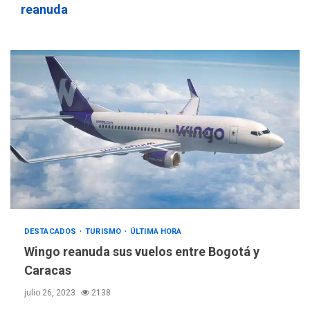
reanuda
DESTACADOS
TURISMO
ÚLTIMA HORA
REGIONALES
ÚLTIMA HORA
Wingo reanuda sus vuelos entre Bogotá y
Libro de Guadalupe Burelli
eleva sus velas en
Caracas
Margarita
3
julio 26, 2023
2138