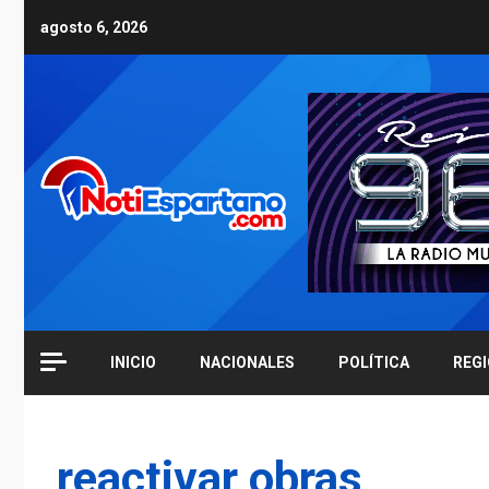
Skip
agosto 6, 2026
to
content
INICIO
NACIONALES
POLÍTICA
REG
reactivar obras