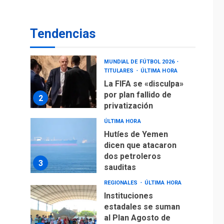
operaciones de carga
y descarga en
1
Aeropuerto de
Tendencias
Maiquetía
DEPORTES
MUNDIAL DE FÚTBOL 2026
TITULARES
ÚLTIMA HORA
La FIFA se «disculpa»
por plan fallido de
2
privatización
ÚLTIMA HORA
Hutíes de Yemen
dicen que atacaron
dos petroleros
3
sauditas
REGIONALES
ÚLTIMA HORA
Instituciones
estadales se suman
al Plan Agosto de