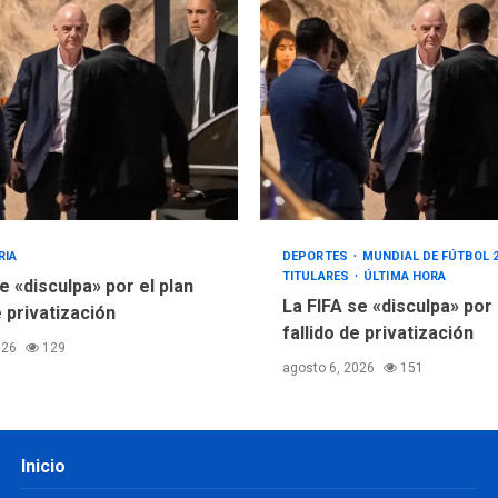
RIA
DEPORTES
MUNDIAL DE FÚTBOL 
TITULARES
ÚLTIMA HORA
e «disculpa» por el plan
La FIFA se «disculpa» por
e privatización
fallido de privatización
026
129
agosto 6, 2026
151
Inicio