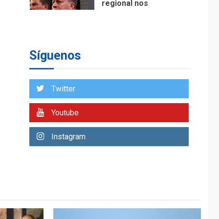
regional nos
respaldaron desde el
primer momento tras
7
terremotos del 24J
asegura Gustavo
Síguenos
Duque
NACIONALES
TITULARES
ÚLTIMA HORA
Twitter
Reanudan
operaciones de carga
Youtube
y descarga en
1
Aeropuerto de
Instagram
Maiquetía
DEPORTES
MUNDIAL DE FÚTBOL 2026
TITULARES
ÚLTIMA HORA
La FIFA se «disculpa»
por plan fallido de
2
privatización
ÚLTIMA HORA