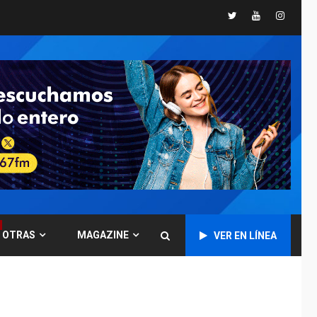
Twitter
Youtube
Instagr
POLÍTICA
TITULARES
ÚLTIMA HORA
CNP plantea incluir
Libertad de Expresión
en agenda de
6
negociación con
comisión de AN 2015
DESTACADOS
NACIONALES
ÚLTIMA HORA
Gobierno nacional y
regional nos
respaldaron desde el
primer momento tras
7
terremotos del 24J
OTRAS
MAGAZINE
VER EN LÍNEA
asegura Gustavo
Duque
NACIONALES
TITULARES
ÚLTIMA HORA
Reanudan