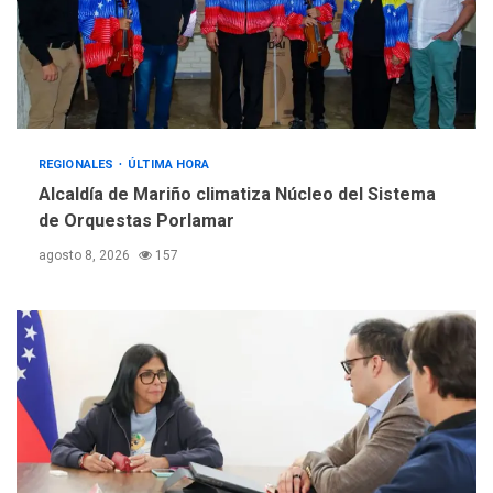
3
muerto
REGIONALES
ÚLTIMA HORA
Libro de Guadalupe Burelli
eleva sus velas en
Margarita
4
REGIONALES
ÚLTIMA HORA
REGIONALES
ÚLTIMA HORA
Alcaldía de Mariño climatiza Núcleo del Sistema
Margarita será sede de
de Orquestas Porlamar
Programa “Cuidadores 360”
agosto 8, 2026
157
para aprender a atender
5
adultos mayores