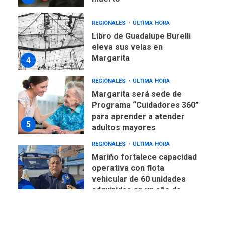
REGIONALES
ÚLTIMA HORA
Libro de Guadalupe Burelli
eleva sus velas en
Margarita
4
REGIONALES
ÚLTIMA HORA
Margarita será sede de
Programa “Cuidadores 360”
para aprender a atender
5
adultos mayores
REGIONALES
ÚLTIMA HORA
Mariño fortalece capacidad
operativa con flota
vehicular de 60 unidades
adquiridas en un año de
6
gestión
REGIONALES
ÚLTIMA HORA