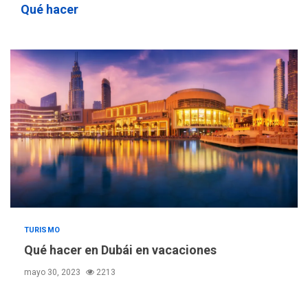
Qué hacer
REGIONALES
ÚLTIMA HORA
Libro de Guadalupe Burelli
eleva sus velas en
Margarita
4
REGIONALES
ÚLTIMA HORA
Margarita será sede de
Programa “Cuidadores 360”
para aprender a atender
5
adultos mayores
REGIONALES
ÚLTIMA HORA
Mariño fortalece capacidad
operativa con flota
TURISMO
vehicular de 60 unidades
Qué hacer en Dubái en vacaciones
adquiridas en un año de
6
gestión
mayo 30, 2023
2213
REGIONALES
ÚLTIMA HORA