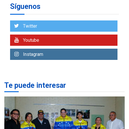
Síguenos
Reparan hundimiento de la
«Juan Bautista Arismendi» a
la altura de Macho Muerto
7
Twitter
REGIONALES
ÚLTIMA HORA
Youtube
Alcaldía de Mariño climatiza
Núcleo del Sistema de
Instagram
Orquestas Porlamar
1
POLÍTICA
TITULARES
ÚLTIMA HORA
Presidenta Encargada
Te puede interesar
evalúa financiamiento obras
2
post-sismos
LATINOAMÉRICA Y CARIBE
TITULARES
ÚLTIMA HORA
Atentado con drones
explosivos deja un policía