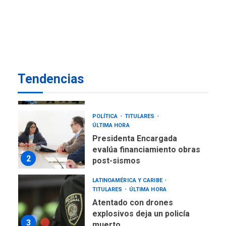
Reparan hundimiento de la
«Juan Bautista Arismendi» a
la altura de Macho Muerto
7
REGIONALES
ÚLTIMA HORA
Alcaldía de Mariño climatiza
Tendencias
Núcleo del Sistema de
Orquestas Porlamar
1
POLÍTICA
TITULARES
ÚLTIMA HORA
Presidenta Encargada
evalúa financiamiento obras
2
post-sismos
LATINOAMÉRICA Y CARIBE
TITULARES
ÚLTIMA HORA
Atentado con drones
explosivos deja un policía
3
muerto