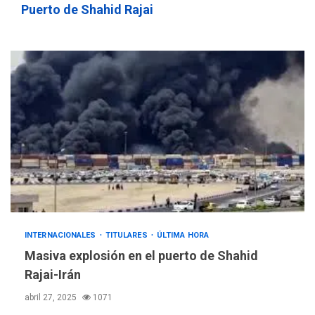
756,71 bolívares
3
Puerto de Shahid Rajai
POLÍTICA
TITULARES
ÚLTIMA HORA
Libertad plena para jueza
María Lourdes Afiuni
4
INTERNACIONALES
TITULARES
ÚLTIMA HORA
España impone controles
fronterizos a Italia
5
INTERNACIONALES
TITULARES
ÚLTIMA HORA
INTERNACIONALES
TITULARES
ÚLTIMA HORA
Arabia Saudita, Turquía y
Masiva explosión en el puerto de Shahid
Pakistán firman pacto de
Rajai-Irán
6
defensa
abril 27, 2025
1071
LATINOAMÉRICA Y CARIBE