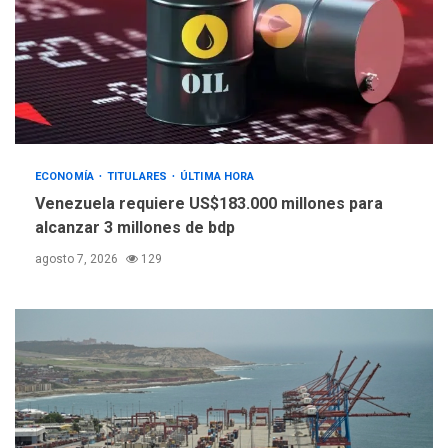
POLÍTICA
TITULARES
ÚLTIMA HORA
Libertad plena para jueza
María Lourdes Afiuni
4
ECONOMÍA
TITULARES
ÚLTIMA HORA
INTERNACIONALES
TITULARES
ÚLTIMA HORA
Venezuela requiere US$183.000 millones para
España impone controles
alcanzar 3 millones de bdp
fronterizos a Italia
5
agosto 7, 2026
129