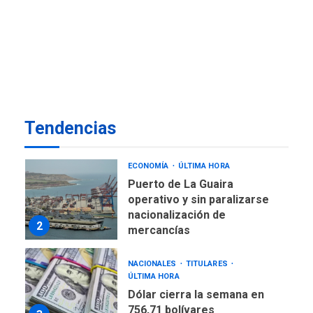
TITULARES
ÚLTIMA HORA
De la Espriella jura como
nuevo presidente de
7
Colombia
ECONOMÍA
TITULARES
ÚLTIMA HORA
Venezuela requiere
Tendencias
US$183.000 millones para
1
alcanzar 3 millones de bdp
ECONOMÍA
ÚLTIMA HORA
Puerto de La Guaira
operativo y sin paralizarse
nacionalización de
2
mercancías
NACIONALES
TITULARES
ÚLTIMA HORA
Dólar cierra la semana en
756,71 bolívares