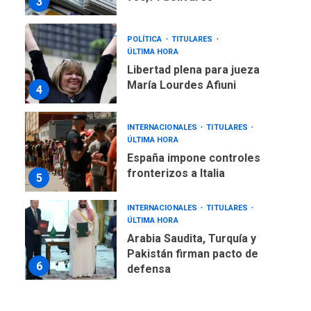
3
POLÍTICA
TITULARES
ÚLTIMA HORA
Libertad plena para jueza
María Lourdes Afiuni
4
INTERNACIONALES
TITULARES
ÚLTIMA HORA
España impone controles
fronterizos a Italia
5
INTERNACIONALES
TITULARES
ÚLTIMA HORA
Arabia Saudita, Turquía y
Pakistán firman pacto de
6
defensa
LATINOAMÉRICA Y CARIBE
TITULARES
ÚLTIMA HORA