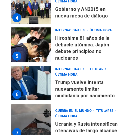
ÚLTIMA HORA
Gobierno y AN2015 en
nueva mesa de diálogo
4
INTERNACIONALES
ÚLTIMA HORA
Hiroshima 81 años de la
debacle atómica. Japón
debate principios no
5
nucleares
INTERNACIONALES
TITULARES
ÚLTIMA HORA
Trump vuelve intenta
nuevamente limitar
6
ciudadanía por nacimiento
GUERRA EN EL MUNDO
TITULARES
ÚLTIMA HORA
Ucrania y Rusia intensifican
ofensivas de largo alcance
7