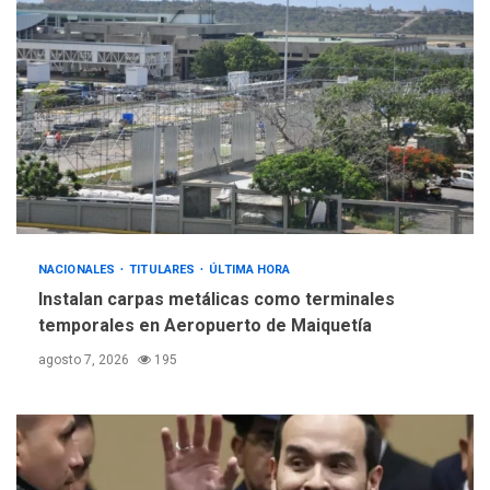
ÚLTIMA HORA
Gobierno y AN2015 en
nueva mesa de diálogo
4
INTERNACIONALES
ÚLTIMA HORA
Hiroshima 81 años de la
debacle atómica. Japón
debate principios no
5
nucleares
NACIONALES
TITULARES
ÚLTIMA HORA
Instalan carpas metálicas como terminales
temporales en Aeropuerto de Maiquetía
agosto 7, 2026
195