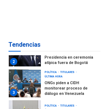
NACIONALES
TITULARES
ÚLTIMA HORA
Instalan carpas metálicas
como terminales
temporales en Aeropuerto
1
de Maiquetía
LATINOAMÉRICA Y CARIBE
Tendencias
TITULARES
ÚLTIMA HORA
De la Espriella asumirá
Presidencia en ceremonia
2
atípica fuera de Bogotá
POLÍTICA
TITULARES
ÚLTIMA HORA
ONGs piden a CIDH
monitorear proceso de
3
diálogo en Venezuela
POLÍTICA
TITULARES