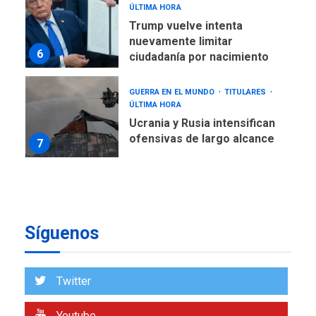
ÚLTIMA HORA
Trump vuelve intenta
nuevamente limitar
6
ciudadanía por nacimiento
GUERRA EN EL MUNDO
TITULARES
ÚLTIMA HORA
Ucrania y Rusia intensifican
ofensivas de largo alcance
7
NACIONALES
TITULARES
ÚLTIMA HORA
Instalan carpas metálicas
como terminales
Síguenos
temporales en Aeropuerto
1
de Maiquetía
LATINOAMÉRICA Y CARIBE
Twitter
TITULARES
ÚLTIMA HORA
De la Espriella asumirá
Youtube