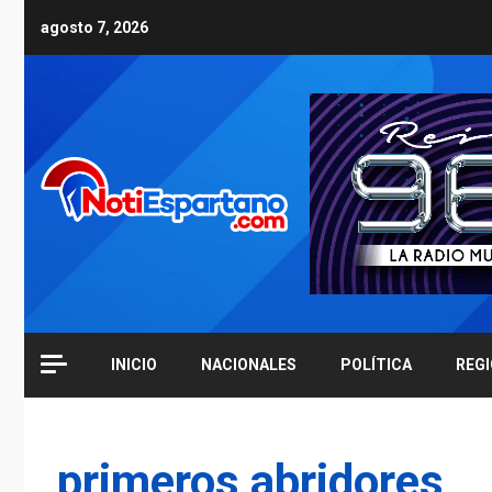
Skip
agosto 7, 2026
to
content
INICIO
NACIONALES
POLÍTICA
REG
primeros abridores