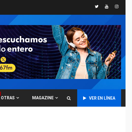
INTERNACIONALES
Twitter
Youtube
Instagr
TITULARES
ÚLTIMA HORA
Trump vuelve intenta
nuevamente limitar
ciudadanía por
5
nacimiento
GUERRA EN EL MUNDO
TITULARES
ÚLTIMA HORA
Ucrania y Rusia
intensifican
ofensivas de largo
6
alcance
LATINOAMÉRICA Y CARIBE
TITULARES
ÚLTIMA HORA
OTRAS
MAGAZINE
EEUU sanciona a ocho
VER EN LÍNEA
militares y cinco
7
entidades cubanas
LATINOAMÉRICA Y CARIBE
TITULARES
ÚLTIMA HORA