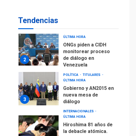
De la Espriella
asumirá Presidencia
en ceremonia atípica
1
Tendencias
fuera de Bogotá
POLÍTICA
TITULARES
ÚLTIMA HORA
ONGs piden a CIDH
monitorear proceso
de diálogo en
2
Venezuela
POLÍTICA
TITULARES
ÚLTIMA HORA
Gobierno y AN2015 en
nueva mesa de
3
diálogo
INTERNACIONALES
ÚLTIMA HORA
Hiroshima 81 años de
la debacle atómica.