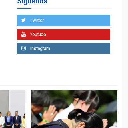
Síguenos
entidades cubanas
LATINOAMÉRICA Y CARIBE
TITULARES
ÚLTIMA HORA
Twitter
De la Espriella
asumirá Presidencia
Youtube
en ceremonia atípica
1
fuera de Bogotá
Instagram
POLÍTICA
TITULARES
ÚLTIMA HORA
ONGs piden a CIDH
monitorear proceso
de diálogo en
2
Venezuela
POLÍTICA
TITULARES
ÚLTIMA HORA
Gobierno y AN2015 en
nueva mesa de
3
diálogo
INTERNACIONALES