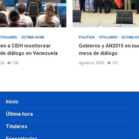
TITULARES
ÚLTIMA HORA
POLÍTICA
TITULARES
ÚLTIMA H
en a CIDH monitorear
Gobierno y AN2015 en nu
de diálogo en Venezuela
mesa de diálogo
026
128
agosto 6, 2026
131
Inicio
Última hora
Titulares
Espectáculos