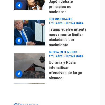
Japón debate
4
principios no
nucleares
INTERNACIONALES
TITULARES
ÚLTIMA HORA
Trump vuelve intenta
nuevamente limitar
ciudadanía por
5
nacimiento
GUERRA EN EL MUNDO
TITULARES
ÚLTIMA HORA
Ucrania y Rusia
intensifican
ofensivas de largo
6
alcance
LATINOAMÉRICA Y CARIBE
TITULARES
ÚLTIMA HORA
EEUU sanciona a ocho
militares y cinco
7