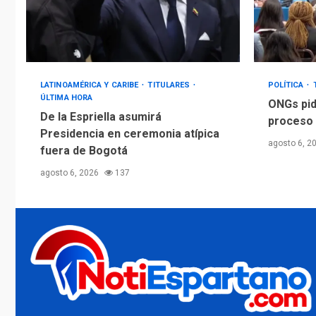
LATINOAMÉRICA Y CARIBE
TITULARES
POLÍTICA
ÚLTIMA HORA
ONGs pid
De la Espriella asumirá
proceso 
Presidencia en ceremonia atípica
agosto 6, 2
fuera de Bogotá
agosto 6, 2026
137