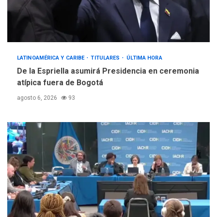
Hiroshima 81 años de la
debacle atómica. Japón
debate principios no
4
nucleares
INTERNACIONALES
TITULARES
LATINOAMÉRICA Y CARIBE
TITULARES
ÚLTIMA HORA
ÚLTIMA HORA
De la Espriella asumirá Presidencia en ceremonia
Trump vuelve intenta
atípica fuera de Bogotá
nuevamente limitar
5
ciudadanía por nacimiento
agosto 6, 2026
93