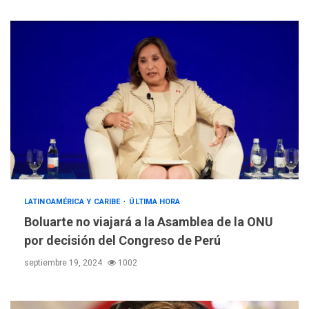
LATINOAMÉRICA Y CARIBE
ÚLTIMA HORA
Boluarte no viajará a la Asamblea de la ONU
POLÍTICA
TITULARES
por decisión del Congreso de Perú
ÚLTIMA HORA
Gobierno y AN2015 en
septiembre 19, 2024
1002
nueva mesa de diálogo
3
INTERNACIONALES
ÚLTIMA HORA