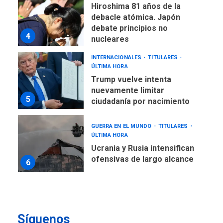
Hiroshima 81 años de la
debacle atómica. Japón
debate principios no
4
nucleares
INTERNACIONALES
TITULARES
ÚLTIMA HORA
Trump vuelve intenta
nuevamente limitar
5
ciudadanía por nacimiento
GUERRA EN EL MUNDO
TITULARES
ÚLTIMA HORA
Ucrania y Rusia intensifican
ofensivas de largo alcance
6
LATINOAMÉRICA Y CARIBE
TITULARES
ÚLTIMA HORA
EEUU sanciona a ocho
Síguenos
militares y cinco entidades