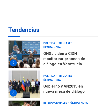
7
cubanas
LATINOAMÉRICA Y CARIBE
TITULARES
ÚLTIMA HORA
De la Espriella asumirá
Tendencias
Presidencia en ceremonia
1
atípica fuera de Bogotá
POLÍTICA
TITULARES
ÚLTIMA HORA
ONGs piden a CIDH
monitorear proceso de
2
diálogo en Venezuela
POLÍTICA
TITULARES
ÚLTIMA HORA
Gobierno y AN2015 en
nueva mesa de diálogo
3
INTERNACIONALES
ÚLTIMA HORA