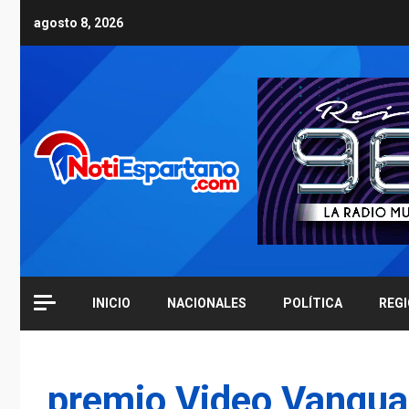
Skip
agosto 8, 2026
to
content
INICIO
NACIONALES
POLÍTICA
REG
premio Video Vangua