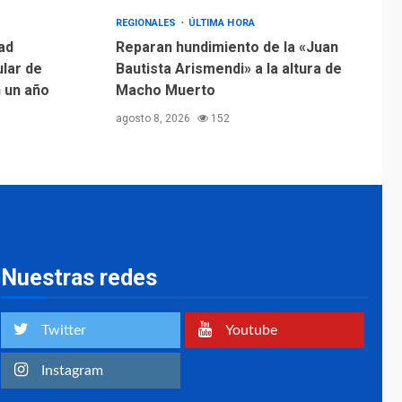
Margarita será sede
de Programa
REGIONALES
ÚLTIMA HORA
“Cuidadores 360”
ad
Reparan hundimiento de la «Juan
para aprender a
ular de
Bautista Arismendi» a la altura de
2
atender adultos
n un año
Macho Muerto
mayores
agosto 8, 2026
152
REGIONALES
ÚLTIMA HORA
Mariño fortalece
capacidad operativa
con flota vehicular de
60 unidades
3
adquiridas en un año
de gestión
Nuestras redes
REGIONALES
ÚLTIMA HORA
Reparan hundimiento
de la «Juan Bautista
Twitter
Youtube
Arismendi» a la altura
4
de Macho Muerto
Instagram
REGIONALES
TECNOLOGÍA