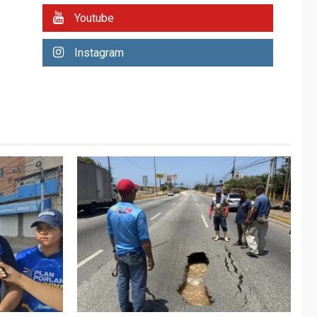
REGIONALES
ÚLTIMA HORA
Youtube
Plan de contingencia
hídrica en Nueva
Instagram
Esparta consolida
avances en territorio
6
insular
ECONOMÍA
TITULARES
ÚLTIMA HORA
Venezuela requiere
US$183.000 millones
para alcanzar 3
7
millones de bdp
REGIONALES
ÚLTIMA HORA
Libro de Guadalupe
Burelli eleva sus
velas en Margarita
1
REGIONALES
ÚLTIMA HORA