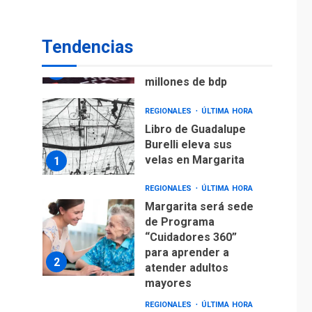
ECONOMÍA
TITULARES
ÚLTIMA HORA
Venezuela requiere
Tendencias
US$183.000 millones
para alcanzar 3
7
millones de bdp
REGIONALES
ÚLTIMA HORA
Libro de Guadalupe
Burelli eleva sus
velas en Margarita
1
REGIONALES
ÚLTIMA HORA
Margarita será sede
de Programa
“Cuidadores 360”
para aprender a
2
atender adultos
mayores
REGIONALES
ÚLTIMA HORA