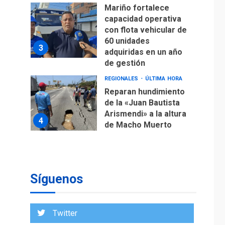
Mariño fortalece
capacidad operativa
con flota vehicular de
60 unidades
3
adquiridas en un año
de gestión
REGIONALES
ÚLTIMA HORA
Reparan hundimiento
de la «Juan Bautista
Arismendi» a la altura
4
de Macho Muerto
REGIONALES
TECNOLOGÍA
ÚLTIMA HORA
Fedecámaras NE y
Unimar trabajan en
Síguenos
diplomado para
creación y manejo de
5
estadísticas de
Twitter
turismo