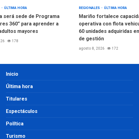
S
ÚLTIMA HORA
REGIONALES
ÚLTIMA HORA
a será sede de Programa
Mariño fortalece capacid
res 360” para aprender a
operativa con flota vehic
adultos mayores
60 unidades adquiridas e
de gestión
026
178
agosto 8, 2026
172
Inicio
Última hora
Titulares
Espectáculos
Política
Turismo