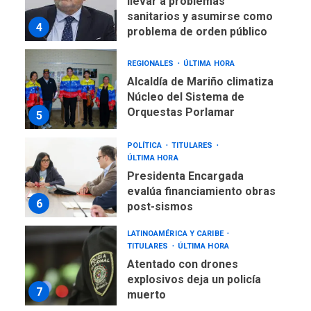
llevar a problemas
sanitarios y asumirse como
4
problema de orden público
REGIONALES
ÚLTIMA HORA
Alcaldía de Mariño climatiza
Núcleo del Sistema de
Orquestas Porlamar
5
POLÍTICA
TITULARES
ÚLTIMA HORA
Presidenta Encargada
evalúa financiamiento obras
6
post-sismos
LATINOAMÉRICA Y CARIBE
TITULARES
ÚLTIMA HORA
Atentado con drones
explosivos deja un policía
7
muerto