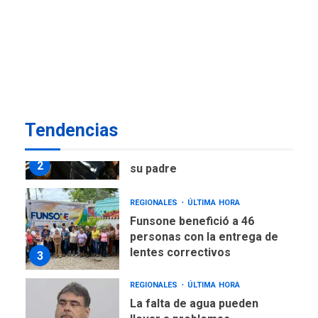
POLÍTICA
ÚLTIMA HORA
Delcy Rodríguez designa
nuevo presidente de
Corpoelec y nuevo
viceministro de Servicios
1
Eléctricos
DEPORTES
TITULARES
ÚLTIMA HORA
Tendencias
Lionel Messi llega a
Argentina para despedir a
2
su padre
REGIONALES
ÚLTIMA HORA
Funsone benefició a 46
personas con la entrega de
lentes correctivos
3
REGIONALES
ÚLTIMA HORA
La falta de agua pueden