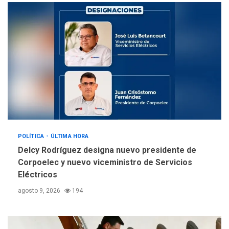
llevar a problemas
sanitarios y asumirse como
4
problema de orden público
REGIONALES
ÚLTIMA HORA
Alcaldía de Mariño climatiza
Núcleo del Sistema de
Orquestas Porlamar
5
POLÍTICA
ÚLTIMA HORA
Delcy Rodríguez designa nuevo presidente de
Corpoelec y nuevo viceministro de Servicios
Eléctricos
agosto 9, 2026
194