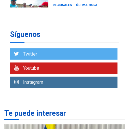
REGIONALES
ÚLTIMA HORA
Gobernadora llevó tanques
de almacenamiento de agua
a Corazón de Mi Patria
7
Síguenos
NACIONALES
TITULARES
ÚLTIMA HORA
Más de 50 mil viviendas
Twitter
fueron evaluadas en
estados afectados por los
1
Youtube
terremotos
NACIONALES
TITULARES
Instagram
ÚLTIMA HORA
Más de 1.500 personas son
reportadas como
2
desaparecidas en La Guaira
Te puede interesar
LATINOAMÉRICA Y CARIBE
TITULARES
ÚLTIMA HORA
Seis muertos en Colombia