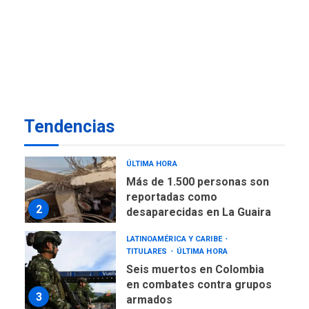
de almacenamiento de agua
a Corazón de Mi Patria
7
NACIONALES
TITULARES
ÚLTIMA HORA
Más de 50 mil viviendas
fueron evaluadas en
estados afectados por los
1
Tendencias
terremotos
NACIONALES
TITULARES
ÚLTIMA HORA
Más de 1.500 personas son
reportadas como
2
desaparecidas en La Guaira
LATINOAMÉRICA Y CARIBE
TITULARES
ÚLTIMA HORA
Seis muertos en Colombia
en combates contra grupos
3
armados