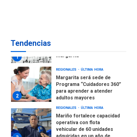
Venezuela requiere
US$183.000 millones para
7
alcanzar 3 millones de bdp
REGIONALES
ÚLTIMA HORA
Tendencias
Libro de Guadalupe Burelli
eleva sus velas en
Margarita
1
REGIONALES
ÚLTIMA HORA
Margarita será sede de
Programa “Cuidadores 360”
para aprender a atender
2
adultos mayores
REGIONALES
ÚLTIMA HORA
Mariño fortalece capacidad
operativa con flota
vehicular de 60 unidades
adquiridas en un año de