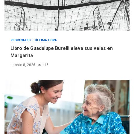
adquiridas en un año de
3
gestión
REGIONALES
ÚLTIMA HORA
Reparan hundimiento de la
«Juan Bautista Arismendi» a
REGIONALES
ÚLTIMA HORA
la altura de Macho Muerto
Libro de Guadalupe Burelli eleva sus velas en
4
Margarita
REGIONALES
TECNOLOGÍA
agosto 8, 2026
116
ÚLTIMA HORA
Fedecámaras NE y Unimar
trabajan en diplomado para
creación y manejo de
5
estadísticas de turismo