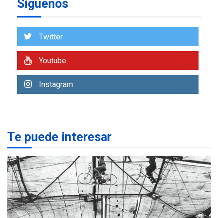
Síguenos
ECONOMÍA
TITULARES
ÚLTIMA HORA
Venezuela requiere
US$183.000 millones para
Twitter
7
alcanzar 3 millones de bdp
Youtube
REGIONALES
ÚLTIMA HORA
Libro de Guadalupe Burelli
Instagram
eleva sus velas en
Margarita
1
REGIONALES
ÚLTIMA HORA
Te puede interesar
Margarita será sede de
Programa “Cuidadores 360”
para aprender a atender
2
adultos mayores
REGIONALES
ÚLTIMA HORA
Mariño fortalece capacidad
operativa con flota
vehicular de 60 unidades