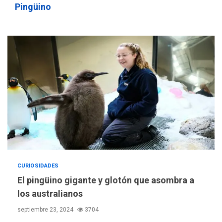
Pingüino
REGIONALES
ÚLTIMA HORA
CURIOSIDADES
Mariño fortalece capacidad
El pingüino gigante y glotón que asombra a
operativa con flota
los australianos
vehicular de 60 unidades
adquiridas en un año de
3
septiembre 23, 2024
3704
gestión