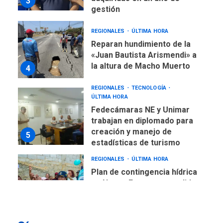
3
gestión
REGIONALES
ÚLTIMA HORA
Reparan hundimiento de la
«Juan Bautista Arismendi» a
la altura de Macho Muerto
4
REGIONALES
TECNOLOGÍA
ÚLTIMA HORA
Fedecámaras NE y Unimar
trabajan en diplomado para
creación y manejo de
5
estadísticas de turismo
REGIONALES
ÚLTIMA HORA
Plan de contingencia hídrica
en Nueva Esparta consolida
avances en territorio
6
insular