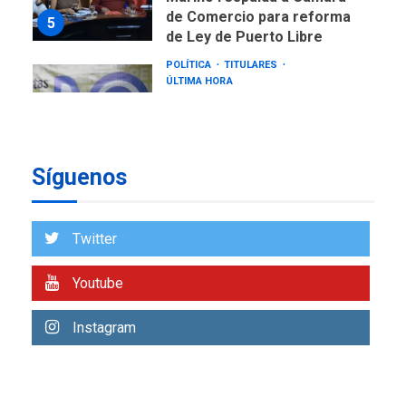
POLÍTICA
TITULARES
ÚLTIMA HORA
CNP plantea incluir Libertad
de Expresión en agenda de
negociación con comisión
6
de AN 2015
DESTACADOS
NACIONALES
ÚLTIMA HORA
Síguenos
Gobierno nacional y
regional nos respaldaron
desde el primer momento
7
Twitter
tras terremotos del 24J
asegura Gustavo Duque
Youtube
NACIONALES
TITULARES
ÚLTIMA HORA
Instagram
Reanudan operaciones de
carga y descarga en
1
Aeropuerto de Maiquetía