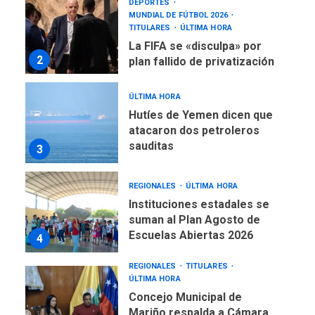
La FIFA se «disculpa» por
2
plan fallido de privatización
ÚLTIMA HORA
Hutíes de Yemen dicen que
atacaron dos petroleros
sauditas
3
REGIONALES
ÚLTIMA HORA
Instituciones estadales se
suman al Plan Agosto de
Escuelas Abiertas 2026
4
REGIONALES
TITULARES
ÚLTIMA HORA
Concejo Municipal de
Mariño respalda a Cámara
de Comercio para reforma
5
de Ley de Puerto Libre