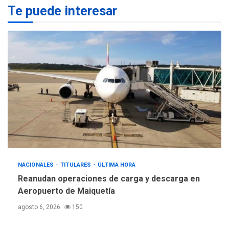
DEPORTES
Te puede interesar
MUNDIAL DE FÚTBOL 2026
TITULARES
ÚLTIMA HORA
La FIFA se «disculpa» por
2
plan fallido de privatización
ÚLTIMA HORA
Hutíes de Yemen dicen que
atacaron dos petroleros
sauditas
3
REGIONALES
ÚLTIMA HORA
Instituciones estadales se
suman al Plan Agosto de
NACIONALES
TITULARES
ÚLTIMA HORA
Escuelas Abiertas 2026
4
Reanudan operaciones de carga y descarga en
Aeropuerto de Maiquetía
REGIONALES
TITULARES
ÚLTIMA HORA
agosto 6, 2026
150
Concejo Municipal de
Mariño respalda a Cámara