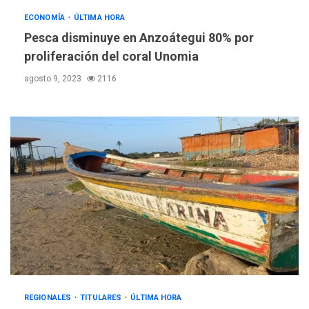
ÚLTIMA HORA
ECONOMÍA
ÚLTIMA HORA
Hutíes de Yemen dicen que
Pesca disminuye en Anzoátegui 80% por
atacaron dos petroleros
proliferación del coral Unomia
sauditas
3
agosto 9, 2023
2116
REGIONALES
ÚLTIMA HORA
Instituciones estadales se
suman al Plan Agosto de
Escuelas Abiertas 2026
4
REGIONALES
TITULARES
ÚLTIMA HORA
Concejo Municipal de
Mariño respalda a Cámara
de Comercio para reforma
5
de Ley de Puerto Libre
POLÍTICA
TITULARES
ÚLTIMA HORA
REGIONALES
TITULARES
ÚLTIMA HORA