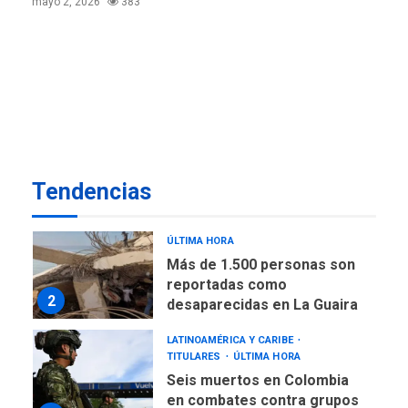
mayo 2, 2026
383
Gobernadora llevó tanques
de almacenamiento de agua
a Corazón de Mi Patria
7
NACIONALES
TITULARES
ÚLTIMA HORA
Más de 50 mil viviendas
fueron evaluadas en
estados afectados por los
1
Tendencias
terremotos
NACIONALES
TITULARES
ÚLTIMA HORA
Más de 1.500 personas son
reportadas como
2
desaparecidas en La Guaira
LATINOAMÉRICA Y CARIBE
TITULARES
ÚLTIMA HORA
Seis muertos en Colombia
en combates contra grupos