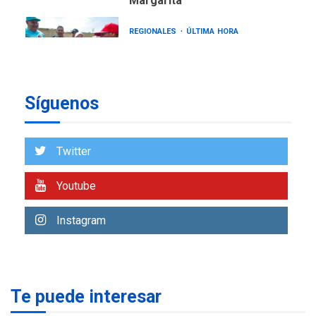
Margarita
REGIONALES
ÚLTIMA HORA
Gobernadora llevó tanques
de almacenamiento de agua
a Corazón de Mi Patria
7
Síguenos
NACIONALES
TITULARES
ÚLTIMA HORA
Más de 50 mil viviendas
Twitter
fueron evaluadas en
estados afectados por los
1
Youtube
terremotos
NACIONALES
TITULARES
Instagram
ÚLTIMA HORA
Más de 1.500 personas son
reportadas como
2
desaparecidas en La Guaira
Te puede interesar
LATINOAMÉRICA Y CARIBE