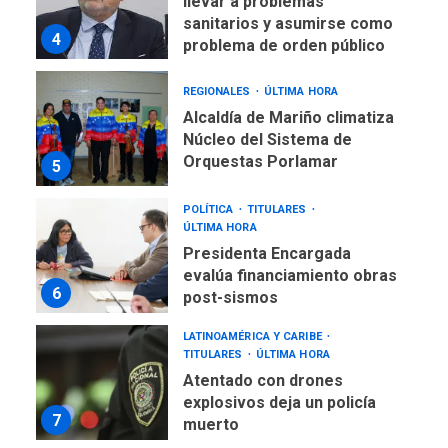
llevar a problemas
sanitarios y asumirse como
4
problema de orden público
REGIONALES
ÚLTIMA HORA
Alcaldía de Mariño climatiza
Núcleo del Sistema de
Orquestas Porlamar
5
POLÍTICA
TITULARES
ÚLTIMA HORA
Presidenta Encargada
evalúa financiamiento obras
6
post-sismos
LATINOAMÉRICA Y CARIBE
TITULARES
ÚLTIMA HORA
Atentado con drones
explosivos deja un policía
7
muerto