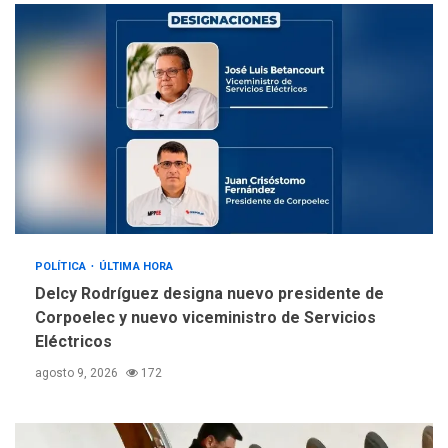
llevar a problemas
sanitarios y asumirse como
4
problema de orden público
REGIONALES
ÚLTIMA HORA
Alcaldía de Mariño climatiza
Núcleo del Sistema de
Orquestas Porlamar
5
POLÍTICA
ÚLTIMA HORA
Delcy Rodríguez designa nuevo presidente de
Corpoelec y nuevo viceministro de Servicios
Eléctricos
agosto 9, 2026
172