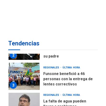
POLÍTICA
ÚLTIMA HORA
Delcy Rodríguez designa
nuevo presidente de
Corpoelec y nuevo
viceministro de Servicios
1
Eléctricos
DEPORTES
TITULARES
ÚLTIMA HORA
Tendencias
Lionel Messi llega a
Argentina para despedir a
2
su padre
REGIONALES
ÚLTIMA HORA
Funsone benefició a 46
personas con la entrega de
lentes correctivos
3
REGIONALES
ÚLTIMA HORA
La falta de agua pueden