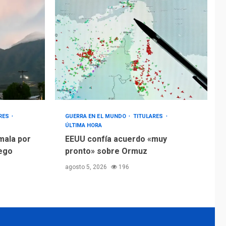
GUERRA EN EL MUNDO
TITULARES
ÚLTIMA HORA
EEUU confía acuerdo
«muy pronto» sobre
4
Ormuz
REGIONALES
TITULARES
ÚLTIMA HORA
Guardia Nacional
Bolivariana celebró
su 89° aniversario en
ARES
GUERRA EN EL MUNDO
TITULARES
5
ÚLTIMA HORA
Nueva Esparta
mala por
EEUU confía acuerdo «muy
uego
pronto» sobre Ormuz
agosto 5, 2026
196