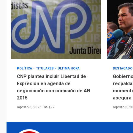
POLÍTICA
TITULARES
ÚLTIMA HORA
DESTACAD
CNP plantea incluir Libertad de
Gobierno
Expresión en agenda de
respalda
negociación con comisión de AN
momento 
2015
asegura
agosto 5, 2026
192
agosto 5, 2