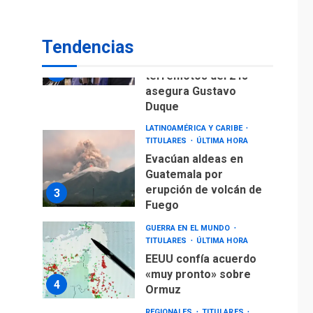
Gobierno nacional y
regional nos
Tendencias
respaldaron desde el
primer momento tras
2
terremotos del 24J
asegura Gustavo
Duque
LATINOAMÉRICA Y CARIBE
TITULARES
ÚLTIMA HORA
Evacúan aldeas en
Guatemala por
erupción de volcán de
3
Fuego
GUERRA EN EL MUNDO
TITULARES
ÚLTIMA HORA
EEUU confía acuerdo
«muy pronto» sobre
4
Ormuz
REGIONALES
TITULARES