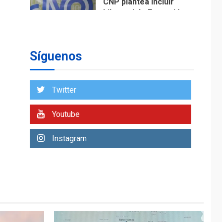
CNP plantea incluir
Libertad de Expresión
en agenda de
1
negociación con
comisión de AN 2015
Síguenos
DESTACADOS
NACIONALES
ÚLTIMA HORA
Gobierno nacional y
Twitter
regional nos
respaldaron desde el
Youtube
primer momento tras
2
terremotos del 24J
asegura Gustavo
Instagram
Duque
LATINOAMÉRICA Y CARIBE
TITULARES
ÚLTIMA HORA
Evacúan aldeas en
Guatemala por
erupción de volcán de
3
Fuego