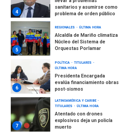
llevar a problemas
sanitarios y asumirse como
4
problema de orden público
REGIONALES
ÚLTIMA HORA
Alcaldía de Mariño climatiza
Núcleo del Sistema de
Orquestas Porlamar
5
POLÍTICA
TITULARES
ÚLTIMA HORA
Presidenta Encargada
evalúa financiamiento obras
6
post-sismos
LATINOAMÉRICA Y CARIBE
TITULARES
ÚLTIMA HORA
Atentado con drones
explosivos deja un policía
7
muerto