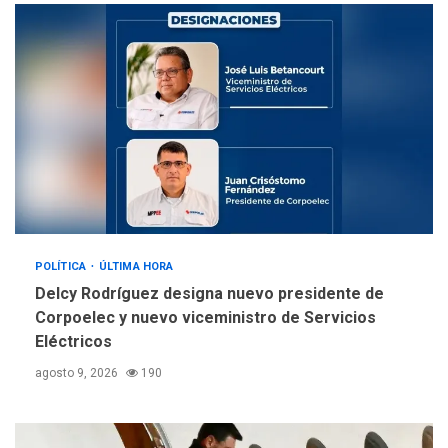
llevar a problemas
sanitarios y asumirse como
4
problema de orden público
REGIONALES
ÚLTIMA HORA
Alcaldía de Mariño climatiza
Núcleo del Sistema de
Orquestas Porlamar
5
POLÍTICA
ÚLTIMA HORA
Delcy Rodríguez designa nuevo presidente de
Corpoelec y nuevo viceministro de Servicios
Eléctricos
agosto 9, 2026
190