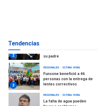
POLÍTICA
ÚLTIMA HORA
Delcy Rodríguez designa
nuevo presidente de
Corpoelec y nuevo
viceministro de Servicios
1
Eléctricos
DEPORTES
TITULARES
ÚLTIMA HORA
Tendencias
Lionel Messi llega a
Argentina para despedir a
2
su padre
REGIONALES
ÚLTIMA HORA
Funsone benefició a 46
personas con la entrega de
lentes correctivos
3
REGIONALES
ÚLTIMA HORA
La falta de agua pueden