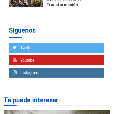
Transformación
Universitaria cambió
7
historia electoral de la ULA
POLÍTICA
TITULARES
Síguenos
ÚLTIMA HORA
CNP plantea incluir Libertad
de Expresión en agenda de
negociación con comisión
Twitter
1
de AN 2015
Youtube
DESTACADOS
NACIONALES
ÚLTIMA HORA
Gobierno nacional y
Instagram
regional nos respaldaron
desde el primer momento
2
tras terremotos del 24J
asegura Gustavo Duque
Te puede interesar
LATINOAMÉRICA Y CARIBE
TITULARES
ÚLTIMA HORA
Evacúan aldeas en