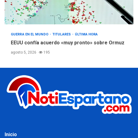
GUERRA EN EL MUNDO
TITULARES
ÚLTIMA HORA
EEUU confía acuerdo «muy pronto» sobre Ormuz
agosto 5, 2026
195
Inicio