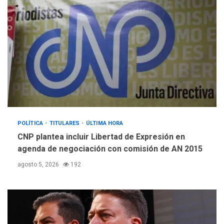
Guatemala por erupción de
3
volcán de Fuego
GUERRA EN EL MUNDO
TITULARES
ÚLTIMA HORA
EEUU confía acuerdo «muy
pronto» sobre Ormuz
4
REGIONALES
TITULARES
ÚLTIMA HORA
POLÍTICA
TITULARES
ÚLTIMA HORA
Guardia Nacional
Bolivariana celebró su 89°
CNP plantea incluir Libertad de Expresión en
aniversario en Nueva
agenda de negociación con comisión de AN 2015
5
Esparta
agosto 5, 2026
192