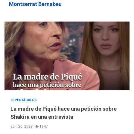
Montserrat Bernabeu
EEUU confía acuerdo «muy
pronto» sobre Ormuz
4
REGIONALES
TITULARES
ÚLTIMA HORA
Guardia Nacional
Bolivariana celebró su 89°
aniversario en Nueva
5
Esparta
REGIONALES
ÚLTIMA HORA
Misión Milagro en Antolín
del Campo: Arrancó la
jornada de Cataratas 2026
6
ESPECTÁCULOS
La madre de Piqué hace una petición sobre
NACIONALES
ÚLTIMA HORA
Equipo rectoral de
Shakira en una entrevista
Transformación
abril 20, 2023
1847
Universitaria cambió
7