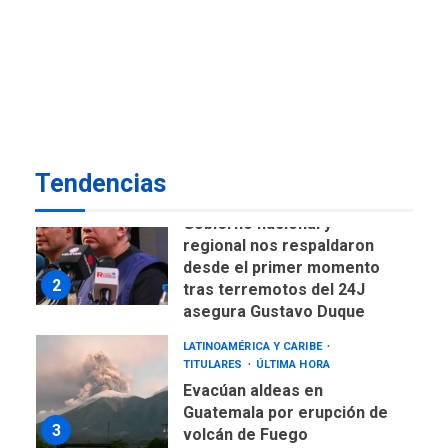
historia electoral de la ULA
POLÍTICA
TITULARES
ÚLTIMA HORA
CNP plantea incluir Libertad
de Expresión en agenda de
negociación con comisión
1
de AN 2015
Tendencias
DESTACADOS
NACIONALES
ÚLTIMA HORA
Gobierno nacional y
regional nos respaldaron
desde el primer momento
2
tras terremotos del 24J
asegura Gustavo Duque
LATINOAMÉRICA Y CARIBE
TITULARES
ÚLTIMA HORA
Evacúan aldeas en
Guatemala por erupción de
3
volcán de Fuego