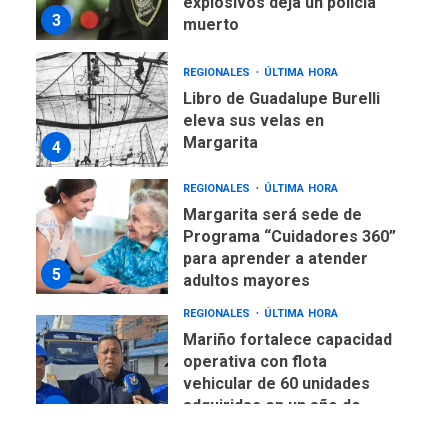
explosivos deja un policía
3
muerto
REGIONALES
ÚLTIMA HORA
Libro de Guadalupe Burelli
eleva sus velas en
Margarita
4
REGIONALES
ÚLTIMA HORA
Margarita será sede de
Programa “Cuidadores 360”
para aprender a atender
5
adultos mayores
REGIONALES
ÚLTIMA HORA
Mariño fortalece capacidad
operativa con flota
vehicular de 60 unidades
adquiridas en un año de
6
gestión