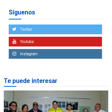
REGIONALES
ÚLTIMA HORA
Síguenos
Reparan hundimiento de la
«Juan Bautista Arismendi» a
la altura de Macho Muerto
7
Twitter
REGIONALES
ÚLTIMA HORA
Youtube
Alcaldía de Mariño climatiza
Núcleo del Sistema de
Instagram
Orquestas Porlamar
1
POLÍTICA
TITULARES
ÚLTIMA HORA
Presidenta Encargada
Te puede interesar
evalúa financiamiento obras
2
post-sismos
LATINOAMÉRICA Y CARIBE
TITULARES
ÚLTIMA HORA
Atentado con drones