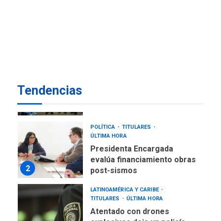
REGIONALES
ÚLTIMA HORA
Reparan hundimiento de la
«Juan Bautista Arismendi» a
la altura de Macho Muerto
7
REGIONALES
ÚLTIMA HORA
Alcaldía de Mariño climatiza
Tendencias
Núcleo del Sistema de
Orquestas Porlamar
1
POLÍTICA
TITULARES
ÚLTIMA HORA
Presidenta Encargada
evalúa financiamiento obras
2
post-sismos
LATINOAMÉRICA Y CARIBE
TITULARES
ÚLTIMA HORA
Atentado con drones