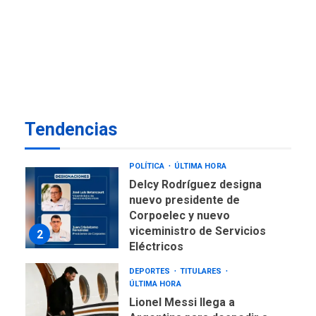
ÚLTIMA HORA
Presidenta Encargada
evalúa financiamiento obras
7
post-sismos
OPINIÓN
ÚLTIMA HORA
Pesadilla hídrica, por
Tendencias
Manuel Avila
1
POLÍTICA
ÚLTIMA HORA
Delcy Rodríguez designa
nuevo presidente de
Corpoelec y nuevo
viceministro de Servicios
2
Eléctricos
DEPORTES
TITULARES
ÚLTIMA HORA
Lionel Messi llega a