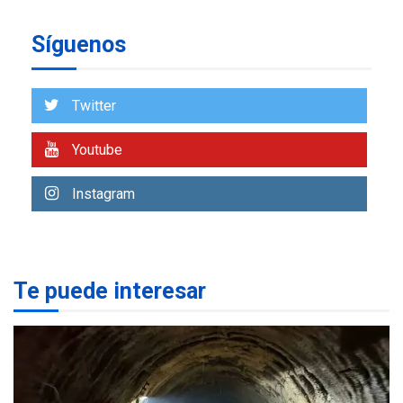
ÚLTIMA HORA
Presidenta Encargada
Síguenos
evalúa financiamiento obras
7
post-sismos
Twitter
OPINIÓN
ÚLTIMA HORA
Youtube
Pesadilla hídrica, por
Manuel Avila
1
Instagram
POLÍTICA
ÚLTIMA HORA
Delcy Rodríguez designa
nuevo presidente de
Corpoelec y nuevo
Te puede interesar
viceministro de Servicios
2
Eléctricos
DEPORTES
TITULARES
ÚLTIMA HORA
Lionel Messi llega a