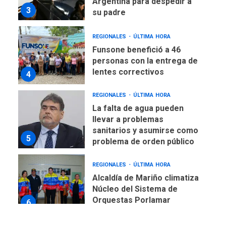
Argentina para despedir a
3
su padre
REGIONALES
ÚLTIMA HORA
Funsone benefició a 46
personas con la entrega de
lentes correctivos
4
REGIONALES
ÚLTIMA HORA
La falta de agua pueden
llevar a problemas
sanitarios y asumirse como
5
problema de orden público
REGIONALES
ÚLTIMA HORA
Alcaldía de Mariño climatiza
Núcleo del Sistema de
Orquestas Porlamar
6
POLÍTICA
TITULARES