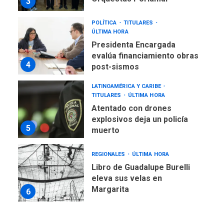
3
POLÍTICA
TITULARES
ÚLTIMA HORA
Presidenta Encargada
evalúa financiamiento obras
4
post-sismos
LATINOAMÉRICA Y CARIBE
TITULARES
ÚLTIMA HORA
Atentado con drones
explosivos deja un policía
5
muerto
REGIONALES
ÚLTIMA HORA
Libro de Guadalupe Burelli
eleva sus velas en
Margarita
6
REGIONALES
ÚLTIMA HORA