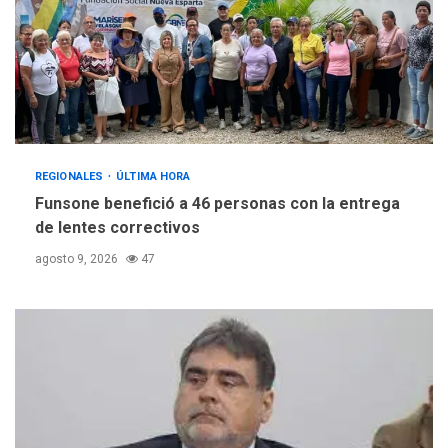
POLÍTICA
TITULARES
ÚLTIMA HORA
Presidenta Encargada
evalúa financiamiento obras
4
post-sismos
LATINOAMÉRICA Y CARIBE
REGIONALES
ÚLTIMA HORA
TITULARES
ÚLTIMA HORA
Funsone benefició a 46 personas con la entrega
Atentado con drones
de lentes correctivos
explosivos deja un policía
5
muerto
agosto 9, 2026
47