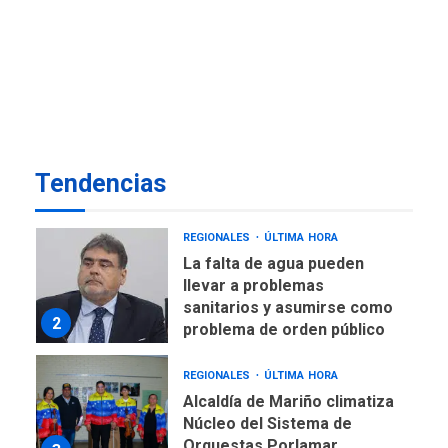
Margarita será sede de
Programa “Cuidadores 360”
para aprender a atender
7
adultos mayores
REGIONALES
ÚLTIMA HORA
Funsone benefició a 46
personas con la entrega de
Tendencias
lentes correctivos
1
REGIONALES
ÚLTIMA HORA
La falta de agua pueden
llevar a problemas
sanitarios y asumirse como
2
problema de orden público
REGIONALES
ÚLTIMA HORA
Alcaldía de Mariño climatiza
Núcleo del Sistema de
Orquestas Porlamar