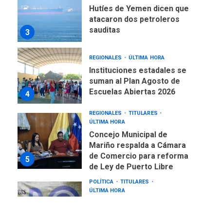
Hutíes de Yemen dicen que
atacaron dos petroleros
sauditas
3
REGIONALES
ÚLTIMA HORA
Instituciones estadales se
suman al Plan Agosto de
Escuelas Abiertas 2026
4
REGIONALES
TITULARES
ÚLTIMA HORA
Concejo Municipal de
Mariño respalda a Cámara
de Comercio para reforma
5
de Ley de Puerto Libre
POLÍTICA
TITULARES
ÚLTIMA HORA
CNP plantea incluir Libertad
de Expresión en agenda de