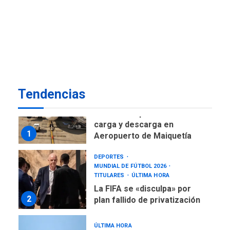
DESTACADOS
NACIONALES
ÚLTIMA HORA
Gobierno nacional y
regional nos respaldaron
desde el primer momento
7
tras terremotos del 24J
asegura Gustavo Duque
Tendencias
NACIONALES
TITULARES
ÚLTIMA HORA
Reanudan operaciones de
carga y descarga en
1
Aeropuerto de Maiquetía
DEPORTES
MUNDIAL DE FÚTBOL 2026
TITULARES
ÚLTIMA HORA
La FIFA se «disculpa» por
2
plan fallido de privatización
ÚLTIMA HORA