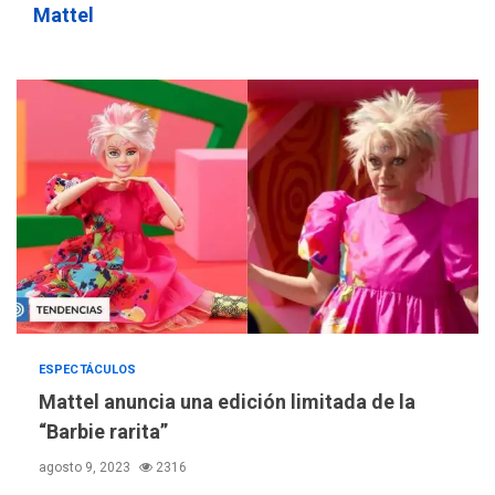
sauditas
3
Mattel
REGIONALES
ÚLTIMA HORA
Instituciones estadales se
suman al Plan Agosto de
Escuelas Abiertas 2026
4
REGIONALES
TITULARES
ÚLTIMA HORA
Concejo Municipal de
Mariño respalda a Cámara
de Comercio para reforma
5
de Ley de Puerto Libre
POLÍTICA
TITULARES
ESPECTÁCULOS
ÚLTIMA HORA
CNP plantea incluir Libertad
Mattel anuncia una edición limitada de la
de Expresión en agenda de
“Barbie rarita”
negociación con comisión
6
agosto 9, 2023
2316
de AN 2015