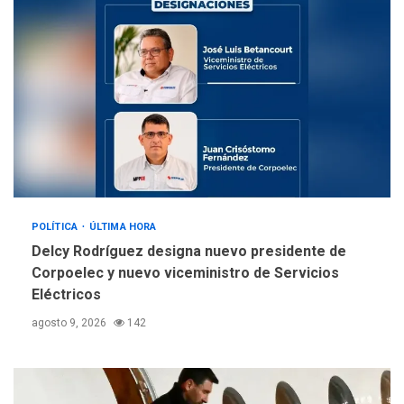
sanitarios y asumirse como
4
problema de orden público
REGIONALES
ÚLTIMA HORA
Alcaldía de Mariño climatiza
Núcleo del Sistema de
Orquestas Porlamar
5
POLÍTICA
ÚLTIMA HORA
Delcy Rodríguez designa nuevo presidente de
Corpoelec y nuevo viceministro de Servicios
Eléctricos
agosto 9, 2026
142