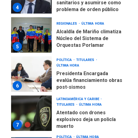
sanitarios y asumirse como
4
problema de orden público
REGIONALES
ÚLTIMA HORA
Alcaldía de Mariño climatiza
Núcleo del Sistema de
Orquestas Porlamar
5
POLÍTICA
TITULARES
ÚLTIMA HORA
Presidenta Encargada
evalúa financiamiento obras
6
post-sismos
LATINOAMÉRICA Y CARIBE
TITULARES
ÚLTIMA HORA
Atentado con drones
explosivos deja un policía
7
muerto
POLÍTICA
ÚLTIMA HORA