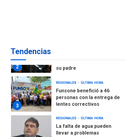
Delcy Rodríguez designa
nuevo presidente de
Corpoelec y nuevo
viceministro de Servicios
1
Eléctricos
DEPORTES
TITULARES
ÚLTIMA HORA
Tendencias
Lionel Messi llega a
Argentina para despedir a
2
su padre
REGIONALES
ÚLTIMA HORA
Funsone benefició a 46
personas con la entrega de
lentes correctivos
3
REGIONALES
ÚLTIMA HORA
La falta de agua pueden
llevar a problemas