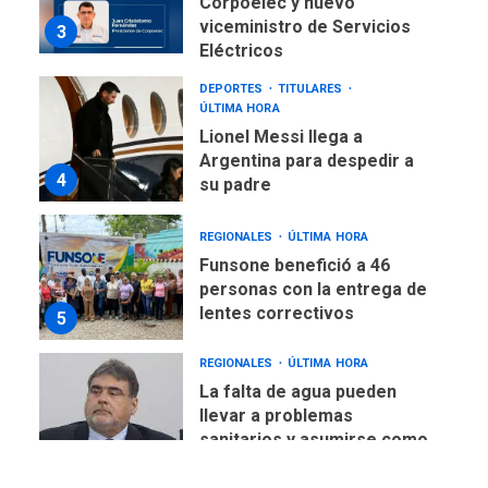
Corpoelec y nuevo
viceministro de Servicios
3
Eléctricos
DEPORTES
TITULARES
ÚLTIMA HORA
Lionel Messi llega a
Argentina para despedir a
4
su padre
REGIONALES
ÚLTIMA HORA
Funsone benefició a 46
personas con la entrega de
lentes correctivos
5
REGIONALES
ÚLTIMA HORA
La falta de agua pueden
llevar a problemas
sanitarios y asumirse como
6
problema de orden público