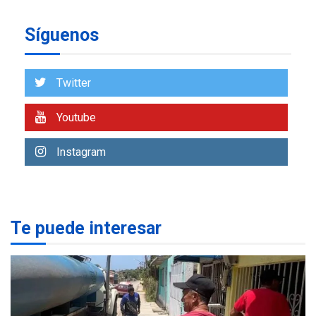
REGIONALES
ÚLTIMA HORA
Síguenos
Alcaldía de Mariño climatiza
Núcleo del Sistema de
Orquestas Porlamar
7
Twitter
REGIONALES
ÚLTIMA HORA
Youtube
Alcaldía de Maneiro sigue
atendiendo falta de agua
Instagram
con plan de contingencia
1
OPINIÓN
ÚLTIMA HORA
Pesadilla hídrica, por
Te puede interesar
Manuel Avila
2
POLÍTICA
ÚLTIMA HORA
Delcy Rodríguez designa
nuevo presidente de