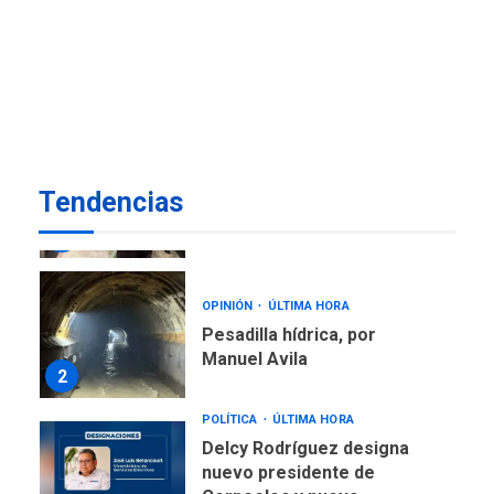
REGIONALES
ÚLTIMA HORA
Alcaldía de Mariño climatiza
Núcleo del Sistema de
Orquestas Porlamar
7
REGIONALES
ÚLTIMA HORA
Alcaldía de Maneiro sigue
Tendencias
atendiendo falta de agua
con plan de contingencia
1
OPINIÓN
ÚLTIMA HORA
Pesadilla hídrica, por
Manuel Avila
2
POLÍTICA
ÚLTIMA HORA
Delcy Rodríguez designa
nuevo presidente de