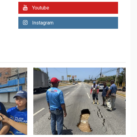
REGIONALES
ÚLTIMA HORA
Youtube
Plan de contingencia
hídrica en Nueva
Instagram
Esparta consolida
avances en territorio
6
insular
ECONOMÍA
TITULARES
ÚLTIMA HORA
Venezuela requiere
US$183.000 millones
para alcanzar 3
7
millones de bdp
REGIONALES
ÚLTIMA HORA
Libro de Guadalupe
Burelli eleva sus
velas en Margarita
1
REGIONALES
ÚLTIMA HORA