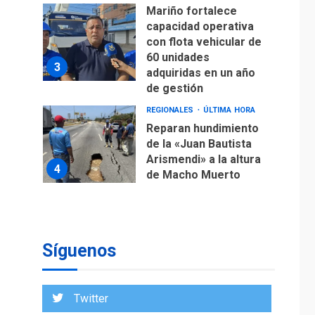
Mariño fortalece
capacidad operativa
con flota vehicular de
60 unidades
3
adquiridas en un año
de gestión
REGIONALES
ÚLTIMA HORA
Reparan hundimiento
de la «Juan Bautista
Arismendi» a la altura
4
de Macho Muerto
REGIONALES
TECNOLOGÍA
ÚLTIMA HORA
Fedecámaras NE y
Unimar trabajan en
Síguenos
diplomado para
creación y manejo de
5
estadísticas de
Twitter
turismo