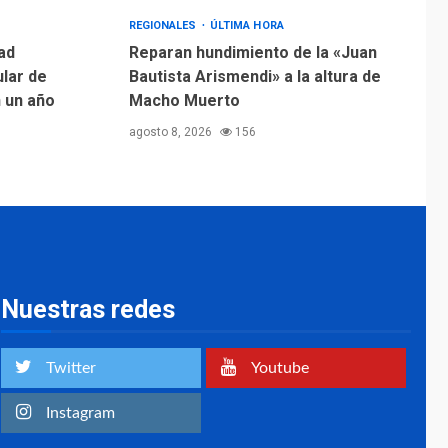
Margarita será sede
de Programa
REGIONALES
ÚLTIMA HORA
“Cuidadores 360”
ad
Reparan hundimiento de la «Juan
para aprender a
ular de
Bautista Arismendi» a la altura de
2
atender adultos
n un año
Macho Muerto
mayores
agosto 8, 2026
156
REGIONALES
ÚLTIMA HORA
Mariño fortalece
capacidad operativa
con flota vehicular de
60 unidades
3
adquiridas en un año
de gestión
Nuestras redes
REGIONALES
ÚLTIMA HORA
Reparan hundimiento
de la «Juan Bautista
Twitter
Youtube
Arismendi» a la altura
4
de Macho Muerto
Instagram
REGIONALES
TECNOLOGÍA