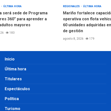
S
ÚLTIMA HORA
REGIONALES
ÚLTIMA HORA
a será sede de Programa
Mariño fortalece capacid
res 360” para aprender a
operativa con flota vehic
adultos mayores
60 unidades adquiridas e
de gestión
026
183
agosto 8, 2026
179
Inicio
Última hora
Titulares
Espectáculos
Política
Turismo