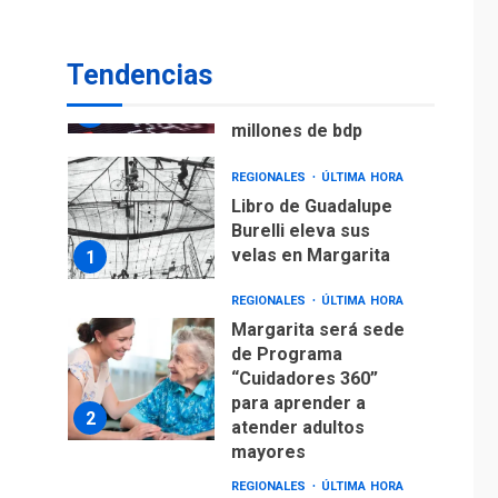
ECONOMÍA
TITULARES
ÚLTIMA HORA
Venezuela requiere
Tendencias
US$183.000 millones
para alcanzar 3
7
millones de bdp
REGIONALES
ÚLTIMA HORA
Libro de Guadalupe
Burelli eleva sus
velas en Margarita
1
REGIONALES
ÚLTIMA HORA
Margarita será sede
de Programa
“Cuidadores 360”
para aprender a
2
atender adultos
mayores
REGIONALES
ÚLTIMA HORA