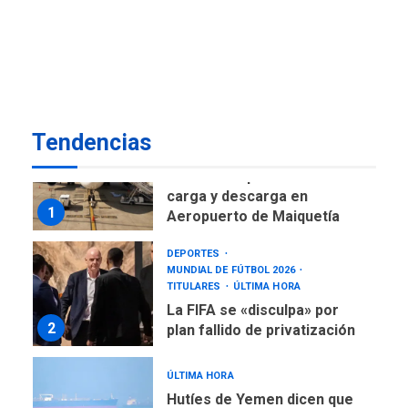
ÚLTIMA HORA
Gobierno nacional y
regional nos respaldaron
desde el primer momento
7
tras terremotos del 24J
asegura Gustavo Duque
Tendencias
NACIONALES
TITULARES
ÚLTIMA HORA
Reanudan operaciones de
carga y descarga en
1
Aeropuerto de Maiquetía
DEPORTES
MUNDIAL DE FÚTBOL 2026
TITULARES
ÚLTIMA HORA
La FIFA se «disculpa» por
2
plan fallido de privatización
ÚLTIMA HORA
Hutíes de Yemen dicen que