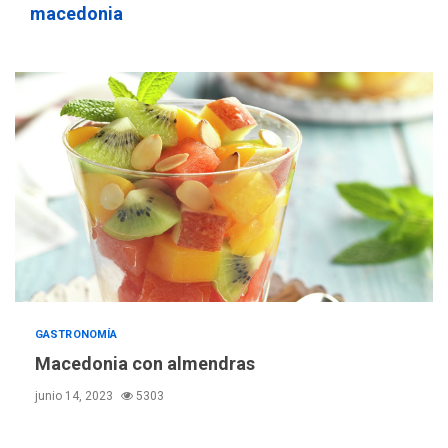
macedonia
REGIONALES
ÚLTIMA HORA
Instituciones estadales se
suman al Plan Agosto de
Escuelas Abiertas 2026
4
REGIONALES
TITULARES
ÚLTIMA HORA
Concejo Municipal de
Mariño respalda a Cámara
de Comercio para reforma
5
de Ley de Puerto Libre
POLÍTICA
TITULARES
ÚLTIMA HORA
CNP plantea incluir Libertad
GASTRONOMÍA
de Expresión en agenda de
Macedonia con almendras
negociación con comisión
6
junio 14, 2023
5303
de AN 2015
DESTACADOS
NACIONALES