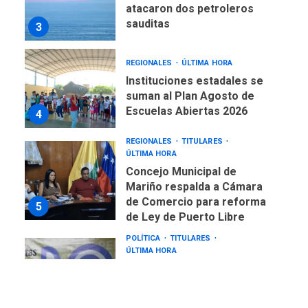
atacaron dos petroleros
sauditas
3
REGIONALES
ÚLTIMA HORA
Instituciones estadales se
suman al Plan Agosto de
Escuelas Abiertas 2026
4
REGIONALES
TITULARES
ÚLTIMA HORA
Concejo Municipal de
Mariño respalda a Cámara
de Comercio para reforma
5
de Ley de Puerto Libre
POLÍTICA
TITULARES
ÚLTIMA HORA
CNP plantea incluir Libertad
de Expresión en agenda de
negociación con comisión
6